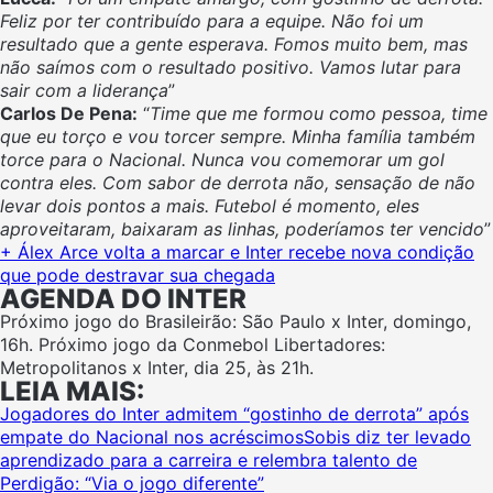
Feliz por ter contribuído para a equipe. Não foi um
resultado que a gente esperava. Fomos muito bem, mas
não saímos com o resultado positivo. Vamos lutar para
sair com a liderança
”
Carlos De Pena:
“
Time que me formou como pessoa, time
que eu torço e vou torcer sempre. Minha família também
torce para o Nacional. Nunca vou comemorar um gol
contra eles. Com sabor de derrota não, sensação de não
levar dois pontos a mais. Futebol é momento, eles
aproveitaram, baixaram as linhas, poderíamos ter vencido
”
+ Álex Arce volta a marcar e Inter recebe nova condição
que pode destravar sua chegada
AGENDA DO INTER
Próximo jogo do Brasileirão: São Paulo x Inter, domingo,
16h. Próximo jogo da Conmebol Libertadores:
Metropolitanos x Inter, dia 25, às 21h.
LEIA MAIS:
Jogadores do Inter admitem “gostinho de derrota” após
empate do Nacional nos acréscimos
Sobis diz ter levado
aprendizado para a carreira e relembra talento de
Perdigão: “Via o jogo diferente”