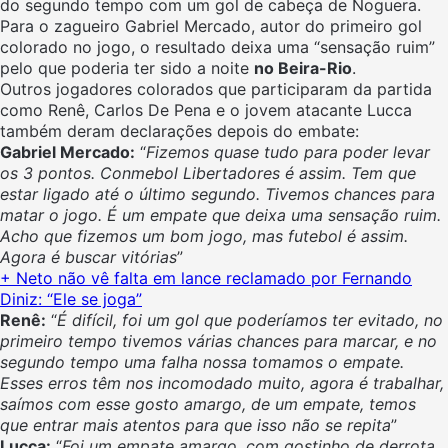
do segundo tempo com um gol de cabeça de Noguera.
Para o zagueiro Gabriel Mercado, autor do primeiro gol
colorado no jogo, o resultado deixa uma “sensação ruim”
pelo que poderia ter sido a noite
no Beira-Rio
.
Outros jogadores colorados que participaram da partida
como Renê, Carlos De Pena e o jovem atacante Lucca
também deram declarações depois do embate:
Gabriel Mercado:
“
Fizemos quase tudo para poder levar
os 3 pontos. Conmebol Libertadores é assim. Tem que
estar ligado até o último segundo. Tivemos chances para
matar o jogo. É um empate que deixa uma sensação ruim.
Acho que fizemos um bom jogo, mas futebol é assim.
Agora é buscar vitórias
”
+ Neto não vê falta em lance reclamado por Fernando
Diniz: “Ele se joga”
Renê:
“
É difícil, foi um gol que poderíamos ter evitado, no
primeiro tempo tivemos várias chances para marcar, e no
segundo tempo uma falha nossa tomamos o empate.
Esses erros têm nos incomodado muito, agora é trabalhar,
saímos com esse gosto amargo, de um empate, temos
que entrar mais atentos para que isso não se repita
”
Lucca:
“
Foi um empate amargo, com gostinho de derrota.