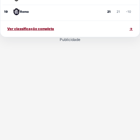
19
Remo
21
21
-10
Ver classificação completa
→
Publicidade