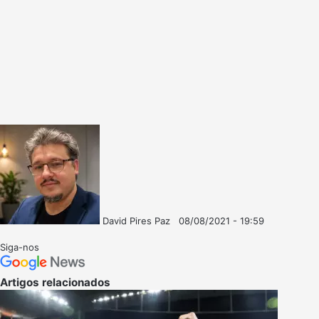
David Pires Paz
08/08/2021 - 19:59
Follow
Mande
on
um
Siga-nos
X
e-
mail
Artigos relacionados