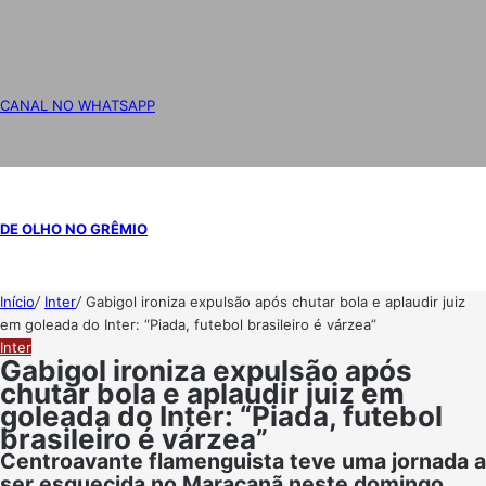
CANAL NO WHATSAPP
DE OLHO NO GRÊMIO
Início
/
Inter
/
Gabigol ironiza expulsão após chutar bola e aplaudir juiz
em goleada do Inter: “Piada, futebol brasileiro é várzea”
Inter
Gabigol ironiza expulsão após
chutar bola e aplaudir juiz em
goleada do Inter: “Piada, futebol
brasileiro é várzea”
Centroavante flamenguista teve uma jornada a
ser esquecida no Maracanã neste domingo