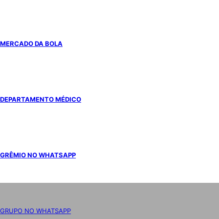
MERCADO DA BOLA
DEPARTAMENTO MÉDICO
GRÊMIO NO WHATSAPP
GRUPO NO WHATSAPP