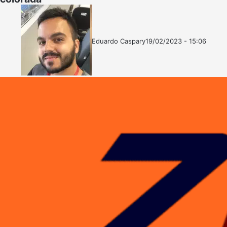
Eduardo Caspary
19/02/2023 - 15:06
Follow
Mande
on
um
X
e-
mail