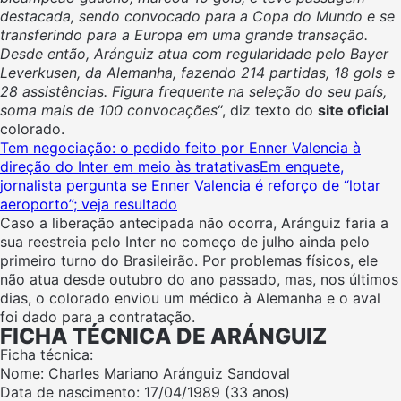
destacada, sendo convocado para a Copa do Mundo e se
transferindo para a Europa em uma grande transação.
Desde então, Aránguiz atua com regularidade pelo Bayer
Leverkusen, da Alemanha, fazendo 214 partidas, 18 gols e
28 assistências. Figura frequente na seleção do seu país,
soma mais de 100 convocações
“, diz texto do
site oficial
colorado.
Tem negociação: o pedido feito por Enner Valencia à
direção do Inter em meio às tratativas
Em enquete,
jornalista pergunta se Enner Valencia é reforço de “lotar
aeroporto”; veja resultado
Caso a liberação antecipada não ocorra, Aránguiz faria a
sua reestreia pelo Inter no começo de julho ainda pelo
primeiro turno do Brasileirão. Por problemas físicos, ele
não atua desde outubro do ano passado, mas, nos últimos
dias, o colorado enviou um médico à Alemanha e o aval
foi dado para a contratação.
FICHA TÉCNICA DE ARÁNGUIZ
Ficha técnica:
Nome: Charles Mariano Aránguiz Sandoval
Data de nascimento: 17/04/1989 (33 anos)