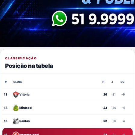
CLASSIFICAÇÃO
Posição na tabela
#
CLUBE
P
J
SG
13
Vitória
26
21
-9
14
Mirassol
23
20
-4
15
Santos
22
20
-4
16
Internacional
22
21
-4