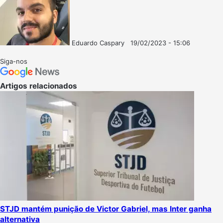
Eduardo Caspary
19/02/2023 - 15:06
Follow
Mande
on
um
Siga-nos
X
e-
mail
Artigos relacionados
STJD mantém punição de Victor Gabriel, mas Inter ganha
alternativa