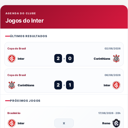
AGENDA DO CLUBE
Jogos do Inter
ÚLTIMOS RESULTADOS
Copa do Brasil
02/08/2026
2
0
Inter
Corinthians
x
Copa do Brasil
06/08/2026
2
1
Corinthians
Inter
x
PRÓXIMOS JOGOS
Brasileirão
17/08/2026 · 20h
x
Inter
Remo