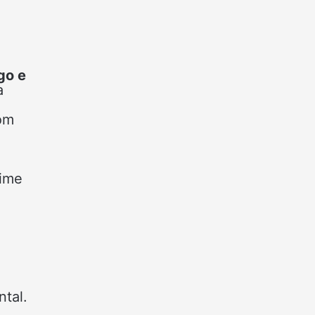
go e
a
com
time
ntal.