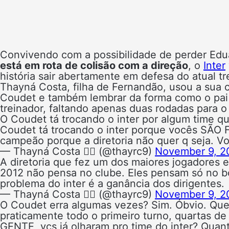
Convivendo com a possibilidade de perder Ed
está em rota de colisão com a direção
, o
Inter
história sair abertamente em defesa do atual t
Thayná Costa, filha de Fernandão, usou a sua co
Coudet e também lembrar da forma como o pai
treinador, faltando apenas duas rodadas para o 
O Coudet tá trocando o inter por algum time q
Coudet tá trocando o inter porque vocês SÃO
campeão porque a diretoria não quer q seja. 
— Thayná Costa ✌🏼 (@thayrc9)
November 9, 2
A diretoria que fez um dos maiores jogadores
2012 não pensa no clube. Eles pensam só no bol
problema do inter é a ganância dos dirigentes.
— Thayná Costa ✌🏼 (@thayrc9)
November 9, 2
O Coudet erra algumas vezes? Sim. Óbvio. Quem 
praticamente todo o primeiro turno, quartas de 
GENTE, vcs já olharam pro time do inter? Quan