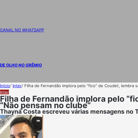
CANAL NO WHATSAPP
DE OLHO NO GRÊMIO
Início
/
Inter
/
Filha de Fernandão implora pelo “fico” de Coudet, lembra 
Inter
Filha de Fernandão implora pelo “fi
“Não pensam no clube”
Thayná Costa escreveu várias mensagens no Tw