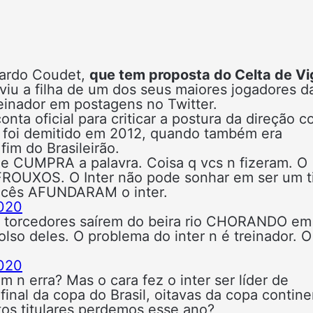
uardo Coudet,
que tem proposta do Celta de Vi
viu a filha de um dos seus maiores jogadores d
reinador em postagens no Twitter.
nta oficial para criticar a postura da direção 
 foi demitido em 2012, quando também era
fim do Brasileirão.
ue CUMPRA a palavra. Coisa q vcs n fizeram. O
 FROUXOS. O Inter não pode sonhar em ser um 
Vocês AFUNDARAM o inter.
020
 e torcedores saírem do beira rio CHORANDO em
so deles. O problema do inter n é treinador. O
020
n erra? Mas o cara fez o inter ser líder de
final da copa do Brasil, oitavas da copa contine
tos titulares perdemos esse ano?