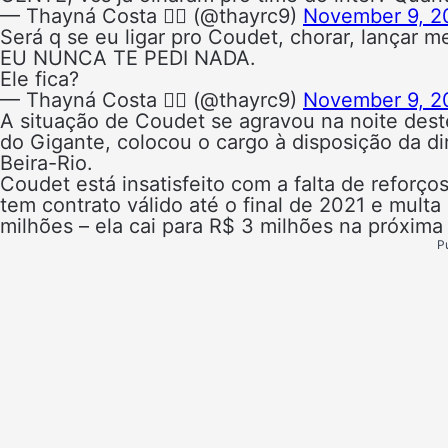
— Thayná Costa ✌🏼 (@thayrc9)
November 9, 2
Será q se eu ligar pro Coudet, chorar, lança
EU NUNCA TE PEDI NADA.
Ele fica?
— Thayná Costa ✌🏼 (@thayrc9)
November 9, 2
A situação de Coudet se agravou na noite des
do Gigante, colocou o cargo à disposição da d
Beira-Rio.
Coudet está insatisfeito com a falta de reforço
tem contrato válido até o final de 2021 e mult
milhões – ela cai para R$ 3 milhões na próxim
P