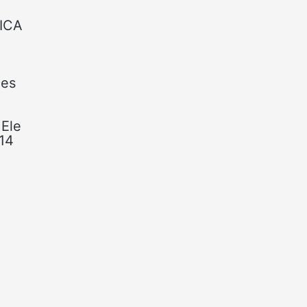
FICA
zes
 Ele
 14