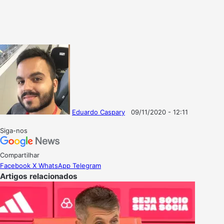
Eduardo Caspary
09/11/2020 - 12:11
Follow
Mande
on
um
Siga-nos
X
e-
mail
Compartilhar
Facebook
X
WhatsApp
Telegram
Artigos relacionados