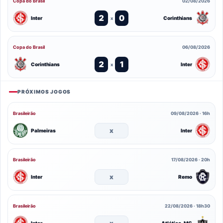
Copa do Brasil
02/08/2026
2
0
Inter
Corinthians
x
Copa do Brasil
06/08/2026
2
1
Corinthians
Inter
x
PRÓXIMOS JOGOS
Brasileirão
09/08/2026 · 16h
x
Palmeiras
Inter
Brasileirão
17/08/2026 · 20h
x
Inter
Remo
Brasileirão
22/08/2026 · 18h30
x