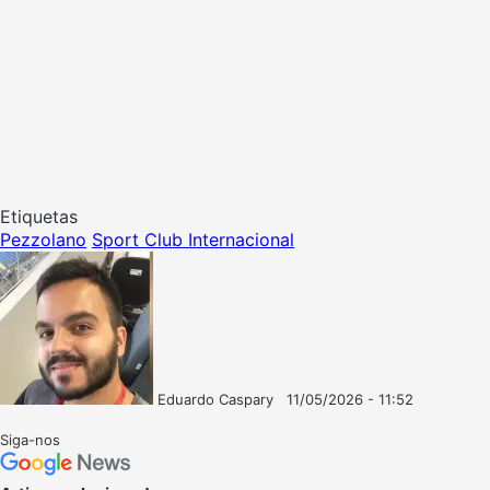
Etiquetas
Pezzolano
Sport Club Internacional
Eduardo Caspary
11/05/2026 - 11:52
Follow
Mande
on
um
Siga-nos
X
e-
mail