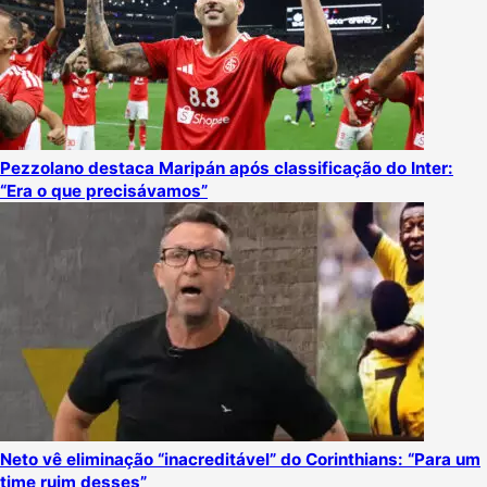
Pezzolano destaca Maripán após classificação do Inter:
“Era o que precisávamos”
Neto vê eliminação “inacreditável” do Corinthians: “Para um
time ruim desses”