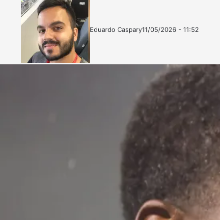
Eduardo Caspary
11/05/2026 - 11:52
Follow
Mande
on
um
X
e-
mail