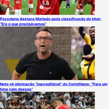
Pezzolano destaca Maripán após classificação do Inter:
“Era o que precisávamos”
Neto vê eliminação “inacreditável” do Corinthians: “Para um
time ruim desses”