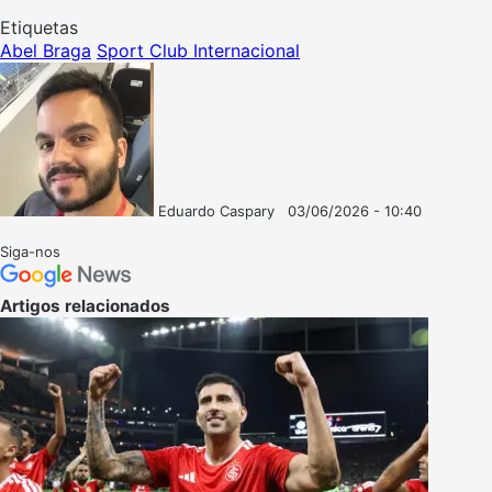
Etiquetas
Abel Braga
Sport Club Internacional
Eduardo Caspary
03/06/2026 - 10:40
Follow
Mande
on
um
Siga-nos
X
e-
mail
Artigos relacionados