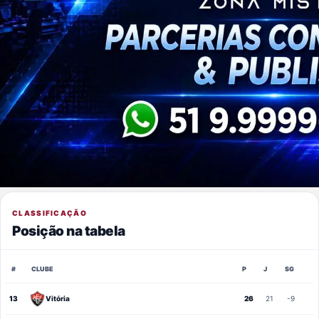
CLASSIFICAÇÃO
Posição na tabela
#
CLUBE
P
J
SG
13
Vitória
26
21
-9