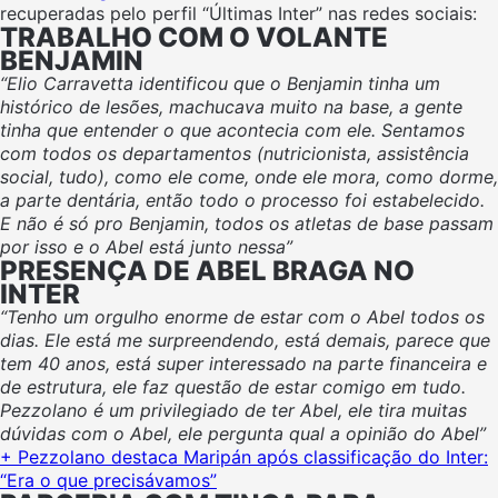
recuperadas pelo perfil “Últimas Inter” nas redes sociais:
TRABALHO COM O VOLANTE
BENJAMIN
“Elio Carravetta identificou que o Benjamin tinha um
histórico de lesões, machucava muito na base, a gente
tinha que entender o que acontecia com ele. Sentamos
com todos os departamentos (nutricionista, assistência
social, tudo), como ele come, onde ele mora, como dorme,
a parte dentária, então todo o processo foi estabelecido.
E não é só pro Benjamin, todos os atletas de base passam
por isso e o Abel está junto nessa”
PRESENÇA DE ABEL BRAGA NO
INTER
“Tenho um orgulho enorme de estar com o Abel todos os
dias. Ele está me surpreendendo, está demais, parece que
tem 40 anos, está super interessado na parte financeira e
de estrutura, ele faz questão de estar comigo em tudo.
Pezzolano é um privilegiado de ter Abel, ele tira muitas
dúvidas com o Abel, ele pergunta qual a opinião do Abel”
+ Pezzolano destaca Maripán após classificação do Inter:
“Era o que precisávamos”