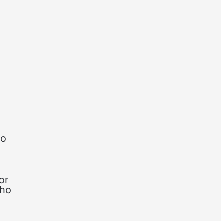
a
io
or
lho
,