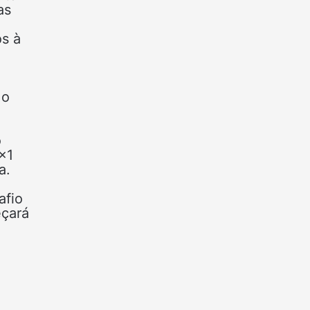
as
os à
 o
o
×1
a.
afio
eçará