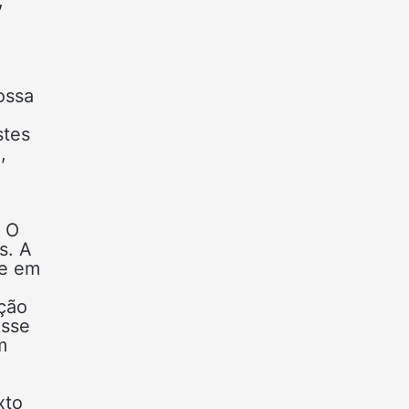
ossa
stes
,
. O
s. A
te em
ção
Esse
m
xto