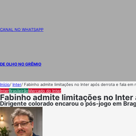
CANAL NO WHATSAPP
DE OLHO NO GRÊMIO
Início
/
Inter
/
Fabinho admite limitações no Inter após derrota e fala em
Inter
Brasileirão
Mercado do Inter
Fabinho admite limitações no Inter
Dirigente colorado encarou o pós-jogo em Brag