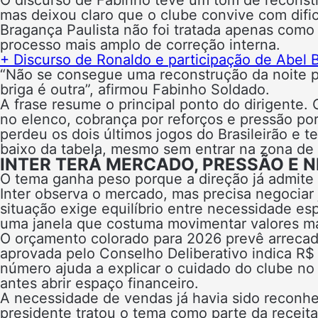
mas deixou claro que o clube convive com difi
Bragança Paulista não foi tratada apenas como
processo mais amplo de correção interna.
+ Discurso de Ronaldo e participação de Abel B
“Não se consegue uma reconstrução da noite pa
briga é outra”, afirmou Fabinho Soldado.
A frase resume o principal ponto do dirigente.
no elenco, cobrança por reforços e pressão po
perdeu os dois últimos jogos do Brasileirão e 
baixo da tabela, mesmo sem entrar na zona de
INTER TERÁ MERCADO, PRESSÃO E 
O tema ganha peso porque a direção já admit
Inter observa o mercado, mas precisa negociar j
situação exige equilíbrio entre necessidade es
uma janela que costuma movimentar valores mai
O orçamento colorado para 2026 prevê arrecad
aprovada pelo Conselho Deliberativo indica R
número ajuda a explicar o cuidado do clube no
antes abrir espaço financeiro.
A necessidade de vendas já havia sido reconhe
presidente tratou o tema como parte da receit