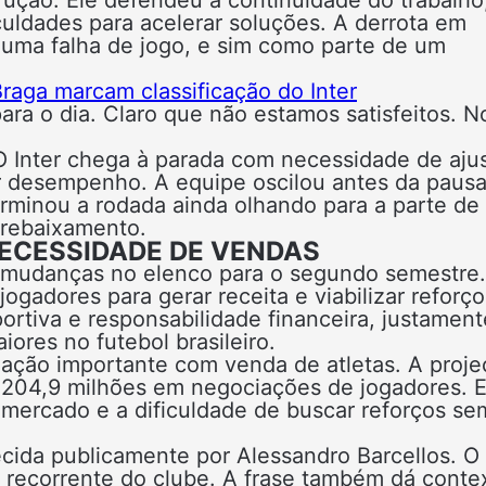
culdades para acelerar soluções. A derrota em
 uma falha de jogo, e sim como parte de um
raga marcam classificação do Inter
ra o dia. Claro que não estamos satisfeitos. N
 O Inter chega à parada com necessidade de aju
r desempenho. A equipe oscilou antes da pausa
terminou a rodada ainda olhando para a parte de
 rebaixamento.
NECESSIDADE DE VENDAS
e mudanças no elenco para o segundo semestre
ogadores para gerar receita e viabilizar reforço
portiva e responsabilidade financeira, justamen
ores no futebol brasileiro.
ação importante com venda de atletas. A proje
$ 204,9 milhões em negociações de jogadores. 
 mercado e a dificuldade de buscar reforços se
cida publicamente por Alessandro Barcellos. O
a recorrente do clube. A frase também dá conte