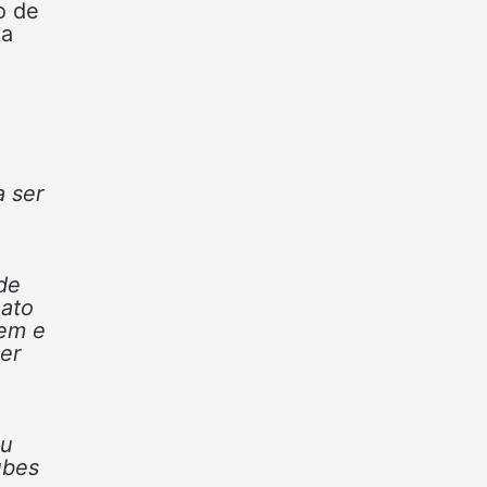
o de
ia
o
a ser
de
nato
tem e
er
ou
ubes