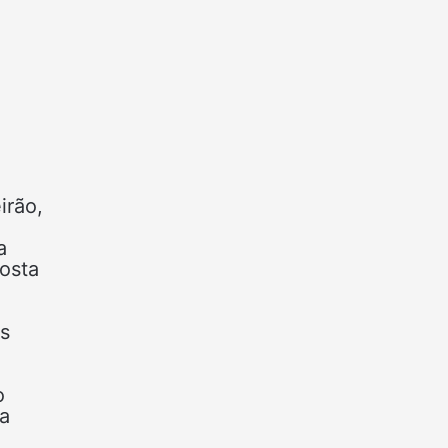
irão,
a
osta
as
o
a