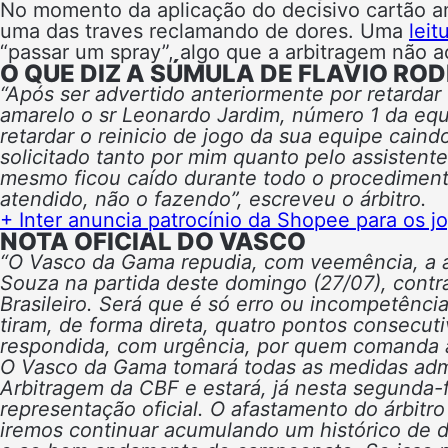
No momento da aplicação do decisivo cartão a
uma das traves reclamando de dores. Uma
leit
“passar um spray”, algo que a arbitragem não a
O QUE DIZ A SÚMULA DE FLAVIO ROD
“Após ser advertido anteriormente por retardar
amarelo o sr Leonardo Jardim, número 1 da equ
retardar o reinicio de jogo da sua equipe cai
solicitado tanto por mim quanto pelo assistente
mesmo ficou caído durante todo o procedimento
atendido, não o fazendo”, escreveu o árbitro.
+ Inter anuncia patrocínio da Shopee para os j
NOTA OFICIAL DO VASCO
“O Vasco da Gama repudia, com veemência, a at
Souza na partida deste domingo (27/07), contr
Brasileiro.
Será que é só erro ou incompetênci
tiram, de forma direta, quatro pontos consecut
respondida, com urgência, por quem comanda a 
O Vasco da Gama tomará todas as medidas admi
Arbitragem da CBF e estará, já nesta segunda-f
representação oficial.
O afastamento do árbitro
iremos continuar acumulando um histórico de d