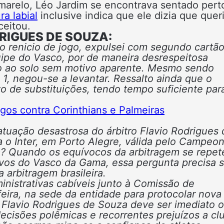
marelo, Léo Jardim se encontrava sentado pert
ura labial
inclusive indica que ele dizia que quer
ceitou.
RIGUES DE SOUZA:
 o renicio de jogo, expulsei com segundo cartã
ipe do Vasco, por de maneira desrespeitosa
ndo ao solo sem motivo aparente. Mesmo sendo
 1, negou-se a levantar. Ressalto ainda que o
 de substituições, tendo tempo suficiente par
ogos contra Corinthians e Palmeiras
uação desastrosa do árbitro Flavio Rodrigues 
a o Inter, em Porto Alegre, válida pelo Campeo
a? Quando os equívocos da arbitragem se repe
ivos do Vasco da Gama, essa pergunta precisa s
arbitragem brasileira.
nistrativas cabíveis junto à Comissão de
eira, na sede da entidade para protocolar nova
 Flavio Rodrigues de Souza deve ser imediato 
ecisões polêmicas e recorrentes prejuízos a cl