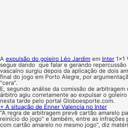
A
expulsão do goleiro Léo Jardim
em
Inter
1×1 
segue dando que falar e gerando repercussão 
vascaíno surgiu depois da aplicação de dois am
final do jogo em Porto Alegre, por argumenta
“cera”.
E, segundo análise da comissão de arbitragem 
árbitro agiu corretamente ao expulsar o golei
nesta tarde pelo portal Globoesporte.com.
+
A situação de Enner Valencia no Inter
“A regra de arbitragem prevê
cartão amarelo p
reinício do jogo”
e também, entre as infrações 
com cartão amarelo no mesmo jogo”, diz matér