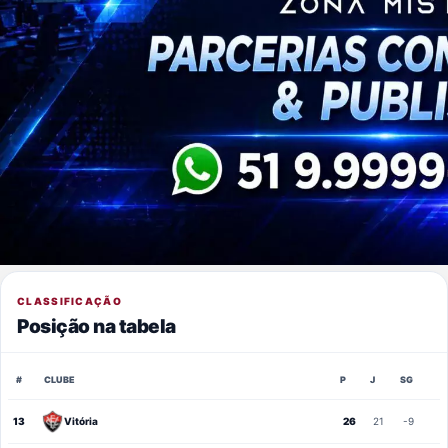
CLASSIFICAÇÃO
Posição na tabela
#
CLUBE
P
J
SG
13
Vitória
26
21
-9