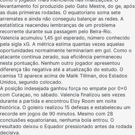
levantamento foi produzido pelo Gato Mestre, do ge, após
as duas primeiras rodadas. O equatoriano soma sete
arremates e ainda não conseguiu balançar as redes. A
estatística reacendeu lembranças de um problema
recorrente durante sua passagem pelo Beira-Rio.
Valencia acumulou 1,45 gol esperado, número conhecido
pela sigla xG. A métrica estima quantas vezes aquelas
oportunidades normalmente terminariam em gol. Como o
atacante continua zerado, sua eficiência permaneceu
nesta pontuação. Nenhum outro jogador apresentou
diferença tão negativa até a atualização do estudo. O
camisa 13 aparece acima de Malik Tillman, dos Estados
Unidos, segundo colocado.
A posição indesejada ganhou força no empate por 0x0
com Curaçao, no sábado. Valencia finalizou seis vezes
durante a partida e encontrou Eloy Room em noite
histórica. O goleiro realizou 15 defesas e estabeleceu um
recorde em jogos de 90 minutos. Mesmo com 28
conclusões equatorianas, nenhuma bola entrou. O
resultado deixou o Equador pressionado antes da rodada
decisiva.