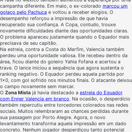
campanha diferente. Em maio, o ex-colorado
marcou um
golaço pelo Pachuca
e voltou a receber elogios. O
desempenho reforçou a impressão de que havia
recuperado sua confiança. A Copa, contudo, trouxe
novamente dificuldades diante das oportunidades claras.
O problema apareceu justamente quando o Equador mais
precisava de seu capitão.
Na estreia, contra a Costa do Marfim, Valencia também
perdeu uma oportunidade valiosa. Ele recebeu dentro da
área, ficou diante do goleiro Yahia Fofana e acertou a
trave. O lance iniciou a sequência que agora sustenta o
ranking negativo. O Equador perdeu aquela partida por
1×0, com gol sofrido nos minutos finais. O atacante deixou
o campo novamente sem marcar.
O
Zona Mista
já havia destacado a
estreia do Equador
com Enner Valencia em branco
. Na ocasião, o desperdício
também repercutiu entre torcedores colorados nas redes
sociais. Muitos relembraram as chances perdidas durante
sua passagem por Porto Alegre. Agora, o novo
levantamento transforma aquela impressão em um dado
concreto. Nenhum jogador desperdiçou tanto potencial