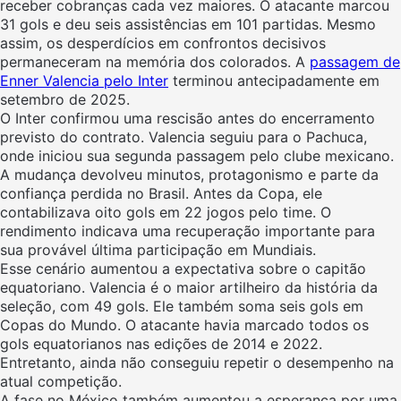
receber cobranças cada vez maiores. O atacante marcou
31 gols e deu seis assistências em 101 partidas. Mesmo
assim, os desperdícios em confrontos decisivos
permaneceram na memória dos colorados. A
passagem de
Enner Valencia pelo Inter
terminou antecipadamente em
setembro de 2025.
O Inter confirmou uma rescisão antes do encerramento
previsto do contrato. Valencia seguiu para o Pachuca,
onde iniciou sua segunda passagem pelo clube mexicano.
A mudança devolveu minutos, protagonismo e parte da
confiança perdida no Brasil. Antes da Copa, ele
contabilizava oito gols em 22 jogos pelo time. O
rendimento indicava uma recuperação importante para
sua provável última participação em Mundiais.
Esse cenário aumentou a expectativa sobre o capitão
equatoriano. Valencia é o maior artilheiro da história da
seleção, com 49 gols. Ele também soma seis gols em
Copas do Mundo. O atacante havia marcado todos os
gols equatorianos nas edições de 2014 e 2022.
Entretanto, ainda não conseguiu repetir o desempenho na
atual competição.
A fase no México também aumentou a esperança por uma