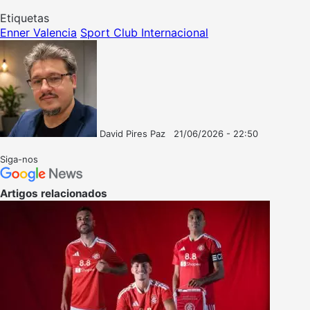
Etiquetas
Enner Valencia
Sport Club Internacional
David Pires Paz
21/06/2026 - 22:50
Follow
Mande
on
um
Siga-nos
X
e-
mail
Artigos relacionados