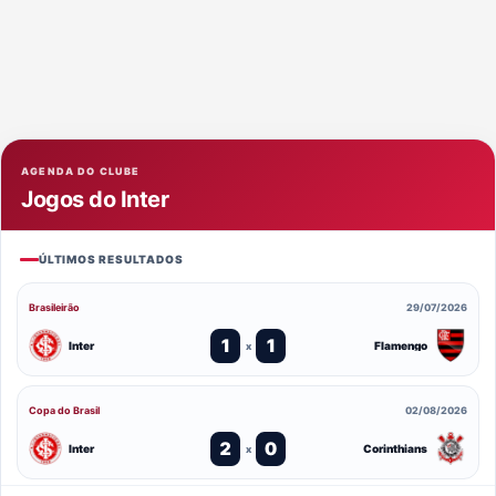
AGENDA DO CLUBE
Jogos do Inter
ÚLTIMOS RESULTADOS
Brasileirão
29/07/2026
1
1
Inter
Flamengo
x
Copa do Brasil
02/08/2026
2
0
Inter
Corinthians
x