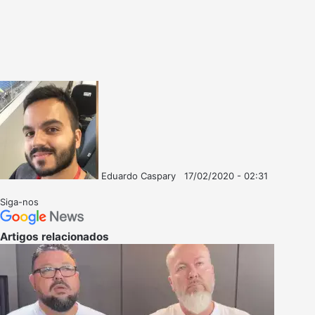
Eduardo Caspary
17/02/2020 - 02:31
Follow
Mande
on
um
Siga-nos
X
e-
mail
Artigos relacionados