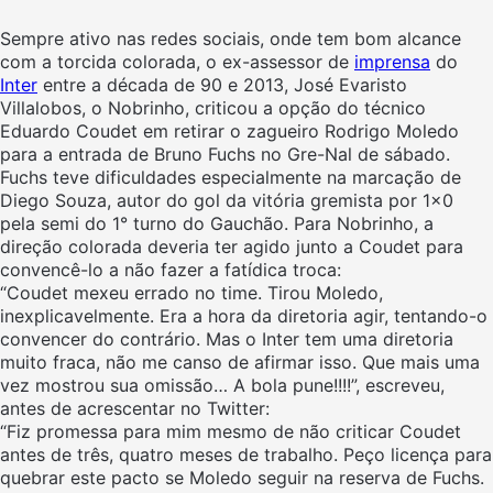
Sempre ativo nas redes sociais, onde tem bom alcance
com a torcida colorada, o ex-assessor de
imprensa
do
Inter
entre a década de 90 e 2013, José Evaristo
Villalobos, o Nobrinho, criticou a opção do técnico
Eduardo Coudet em retirar o zagueiro Rodrigo Moledo
para a entrada de Bruno Fuchs no Gre-Nal de sábado.
Fuchs teve dificuldades especialmente na marcação de
Diego Souza, autor do gol da vitória gremista por 1×0
pela semi do 1° turno do Gauchão. Para Nobrinho, a
direção colorada deveria ter agido junto a Coudet para
convencê-lo a não fazer a fatídica troca:
“Coudet mexeu errado no time. Tirou Moledo,
inexplicavelmente. Era a hora da diretoria agir, tentando-o
convencer do contrário. Mas o Inter tem uma diretoria
muito fraca, não me canso de afirmar isso. Que mais uma
vez mostrou sua omissão… A bola pune!!!!”, escreveu,
antes de acrescentar no Twitter:
“Fiz promessa para mim mesmo de não criticar Coudet
antes de três, quatro meses de
trabalho. Pe
ço licença para
quebrar este pacto se Moledo seguir na reserva de Fuchs.