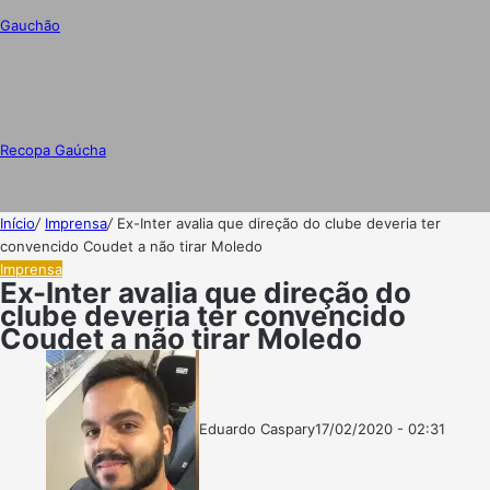
Gauchão
Recopa Gaúcha
Início
/
Imprensa
/
Ex-Inter avalia que direção do clube deveria ter
convencido Coudet a não tirar Moledo
Imprensa
Ex-Inter avalia que direção do
clube deveria ter convencido
Coudet a não tirar Moledo
Eduardo Caspary
17/02/2020 - 02:31
Follow
Mande
on
um
X
e-
mail