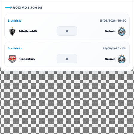
PRÓXIMOS JOGOS
Brasileirão
15/08/2026 · 16h30
x
Atlético-MG
Grêmio
Brasileirão
23/08/2026 · 16h
x
Bragantino
Grêmio