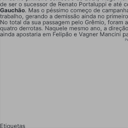
de ser o sucessor de Renato Portaluppi e até c
Gauchão
. Mas o péssimo começo de campanha 
trabalho, gerando a demissão ainda no primeir
No total da sua passagem pelo Grêmio, foram a
quatro derrotas. Naquele mesmo ano, a direçã
ainda apostaria em Felipão e Vagner Mancini p
P
Etiquetas