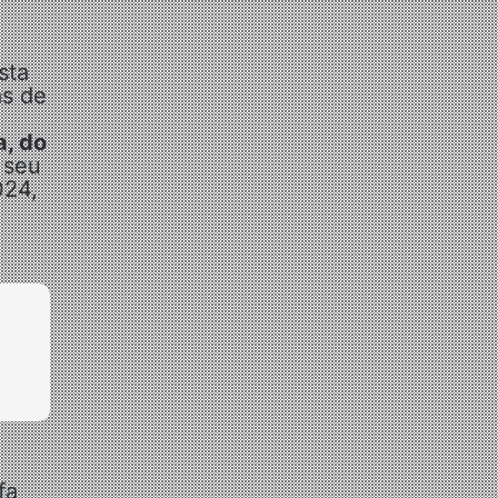
sta
as de
a, do
 seu
024,
fa