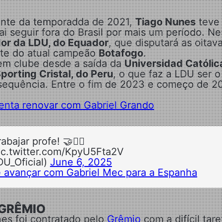
ante da temporadda de 2021,
Tiago Nunes
teve
ai seguir fora do Brasil por mais um período. Ne
dor da LDU, do Equador
, que disputará as oitav
nte do atual campeão
Botafogo
.
em clube desde a saída da
Universidad Católic
Sporting Cristal, do Peru
, o que faz a LDU ser o
 sequência. Entre o fim de 2023 e começo de 2
tenta renovar com Gabriel Grando
abajar profe! 🤝🙂‍↕️
ic.twitter.com/KpyU5Fta2V
DU_Oficial)
June 6, 2025
 avançar com Gabriel Mec para a Espanha
 GRÊMIO
es foi contratado pelo
Grêmio
com a difícil tare