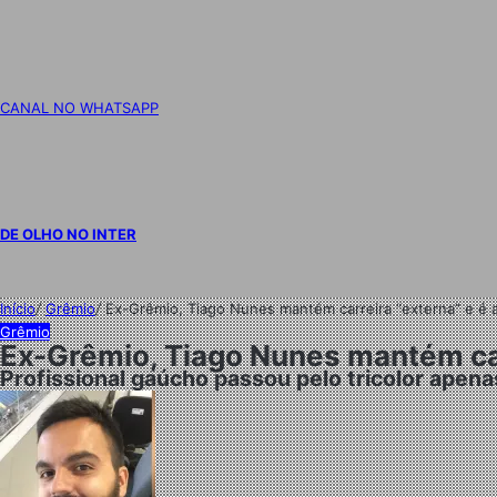
CANAL NO WHATSAPP
DE OLHO NO INTER
Início
/
Grêmio
/
Ex-Grêmio, Tiago Nunes mantém carreira “externa” e é 
Grêmio
Ex-Grêmio, Tiago Nunes mantém car
Profissional gaúcho passou pelo tricolor apen