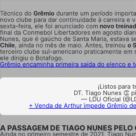
Técnico do
Grêmio
durante um período import
novo clube para dar continuidade à carreira e v
sexta-feira, ele foi anunciado com
novo treina
final da Conmebol Libertadores em agosto dia
Nunes, que é gaúcho de Santa Maria, estava s
Chile
, ainda no mês de maio. Antes, treinou
o 
terceiro clube sul-americano praticamente em
ele dirigiu o Botafogo.
Grêmio encaminha primeira saída do elenco e 
¡Listos para tr
DT. Tiago Nunes 👏 p
— LDU Oficial (@L
+ Venda de Arthur impede Grêmio de
A PASSAGEM DE TIAGO NUNES PELO
Ainda no primeiro semestre de 2021, Tiago Nun