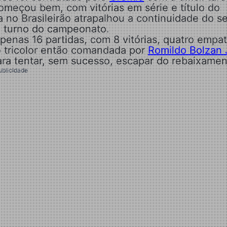
omeçou bem, com vitórias em série e título do
no Brasileirão atrapalhou a continuidade do s
o turno do campeonato.
penas 16 partidas, com 8 vitórias, quatro empa
o tricolor então comandada por
Romildo Bolzan 
ara tentar, sem sucesso, escapar do rebaixamen
ublicidade