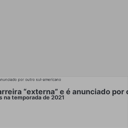
anunciado por outro sul-americano
reira “externa” e é anunciado por 
as na temporada de 2021