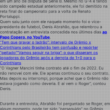
em um ano de disputa de Série B. Mesmo no G-4 e tendo
sido campeão estadual anteriormente, ele foi demitido na
reta final do campeonato para a volta de Renato
Portaluppi.
Quem saiu junto com ele naquele momento foi o vice-
presidente de futebol, Denis Abrahão, que relembrou a
contratação em entrevista concedida nos últimos dias
ao
Papo Copero, no YouTube
.
“Tem que gravar o ladrão”: intervalo de Grêmio x
Corinthians pelo Brasileirão tem confusão e repórter
“peitado”
“Vamos seguir na briga”: o que disseram os
jogadores do Grêmio após a derrota de 1×0 para o
Corinthians
“O Vagner Mancini tinha contrato até o fim de 2022. Eu
não renovei com ele. Ele apenas continuou o seu contrato.
Mas depois eu interrompi, porque achei que o Grêmio não
estava jogando como deveria. E aí vem o Roger”, contou
Denis.
Durante a entrevista, Abrahão foi perguntado se Roger, em
algum momento, pode ter sido “perseguido” no Grêmio