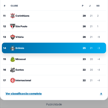
#
CLUBE
P
J
SG
11
Corinthians
29
21
2
12
São Paulo
26
21
1
13
Vitória
26
21
-9
14
Grêmio
25
21
-3
15
Mirassol
23
20
-4
16
Santos
22
20
-4
17
Internacional
22
21
-4
Ver classificação completa
→
Publicidade