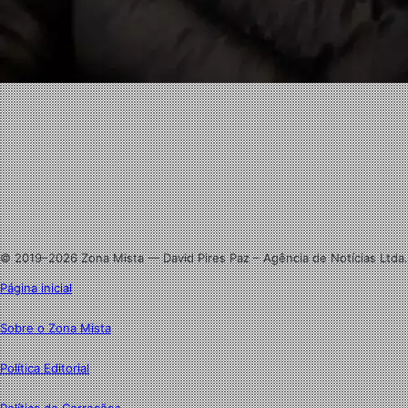
Facebook
X
Linkedin
Instagram
© 2019–2026 Zona Mista — David Pires Paz – Agência de Notícias Ltda.
Página inicial
Sobre o Zona Mista
Política Editorial
Política de Correções