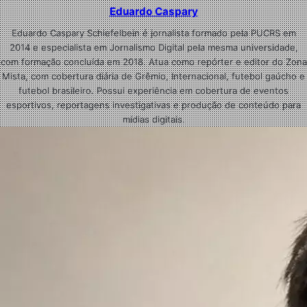
Eduardo Caspary
Eduardo Caspary Schiefelbein é jornalista formado pela PUCRS em
2014 e especialista em Jornalismo Digital pela mesma universidade,
com formação concluída em 2018. Atua como repórter e editor do Zona
Mista, com cobertura diária de Grêmio, Internacional, futebol gaúcho e
futebol brasileiro. Possui experiência em cobertura de eventos
esportivos, reportagens investigativas e produção de conteúdo para
mídias digitais.