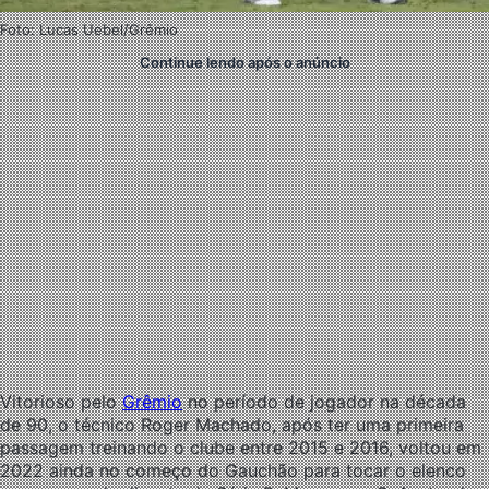
Foto: Lucas Uebel/Grêmio
Continue lendo após o anúncio
Vitorioso pelo
Grêmio
no período de jogador na década
de 90, o técnico Roger Machado, após ter uma primeira
passagem treinando o clube entre 2015 e 2016, voltou em
2022 ainda no começo do Gauchão para tocar o elenco