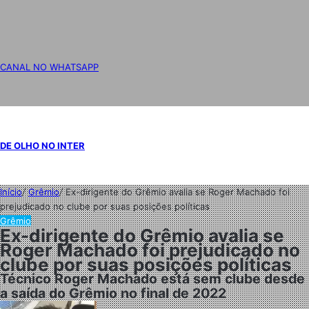
CANAL NO WHATSAPP
DE OLHO NO INTER
Início
/
Grêmio
/
Ex-dirigente do Grêmio avalia se Roger Machado foi
prejudicado no clube por suas posições políticas
Grêmio
Ex-dirigente do Grêmio avalia se
Roger Machado foi prejudicado no
clube por suas posições políticas
Técnico Roger Machado está sem clube desde
a saída do Grêmio no final de 2022