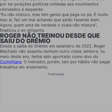
por ter posições políticas voltadas aos movimentos
vinculados à esquerda:
“Eu não misturo, mas tem gente que pega no pé. É muito
isso aí, faz um mal achando que estão fazendo bem.
Agora, quem ama de verdade o clube não mistura”,
finalizou o ex-dirigente.
ROGER NÃO TREINOU DESDE QUE
SAIU DO GRÊMIO
Desde a saída do Grêmio em setembro de 2022, Roger
Machado não assumiu nenhum outro clube, embora, no
meio deste ano, tenha sido apontado como alvo do
Corinthians
. O treinador, porém, tem por hábito não pegar
trabalhos em andamento.
Publicidade