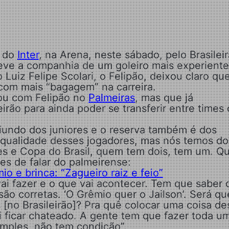
e do
Inter
, na Arena, neste sábado, pelo Brasileir
ve a companhia de um goleiro mais experiente
 Luiz Felipe Scolari, o Felipão, deixou claro qu
 com mais “bagagem” na carreira.
hou com Felipão no
Palmeiras
, mas que já
irão para ainda poder se transferir entre times
iundo dos juniores e o reserva também é dos
qualidade desses jogadores, mas nós temos doi
es e Copa do Brasil, quem tem dois, tem um. 
es de falar do palmeirense:
io e brinca: “Zagueiro raiz e feio”
ai fazer e o que vai acontecer. Tem que saber 
ão corretas. ‘O Grêmio quer o Jailson’. Será qu
 [no Brasileirão]? Pra quê colocar uma coisa de
ai ficar chateado. A gente tem que fazer toda u
imples, não tem condição”.