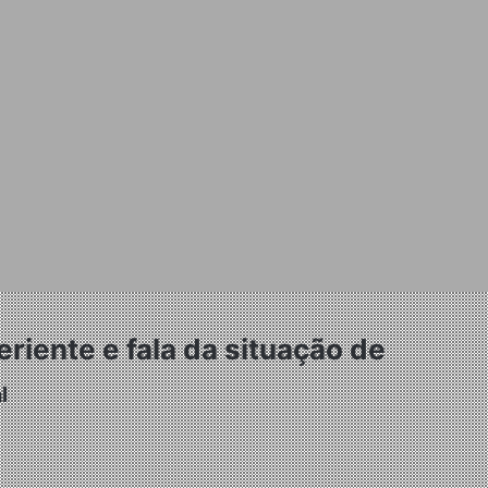
riente e fala da situação de
l