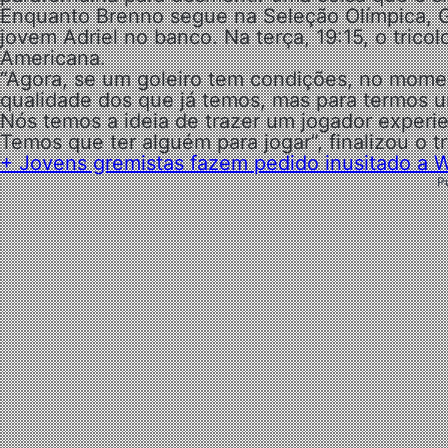
Enquanto Brenno segue na Seleção Olímpica, Ga
jovem Adriel no banco. Na terça, 19:15, o tricol
Americana.
“Agora, se um goleiro tem condições, no mom
qualidade dos que já temos, mas para termos u
Nós temos a ideia de trazer um jogador experi
Temos que ter alguém para jogar”, finalizou o t
+ Jovens gremistas fazem pedido inusitado a W
P