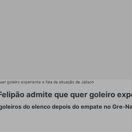
er goleiro experiente e fala da situação de Jailson
elipão admite que quer goleiro expe
oleiros do elenco depois do empate no Gre-Na