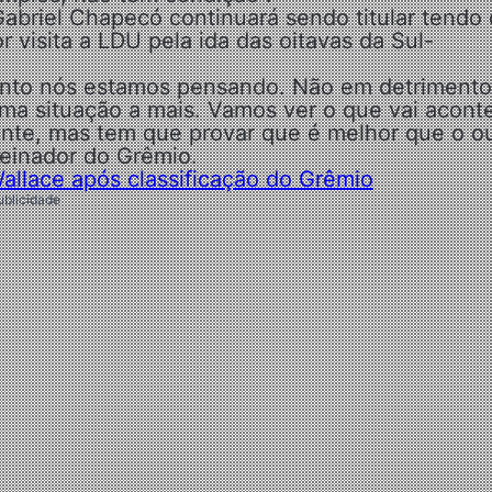
briel Chapecó continuará sendo titular tendo 
or visita a LDU pela ida das oitavas da Sul-
ento nós estamos pensando. Não em detrimento
ma situação a mais. Vamos ver o que vai aconte
ente, mas tem que provar que é melhor que o ou
reinador do Grêmio.
allace após classificação do Grêmio
ublicidade