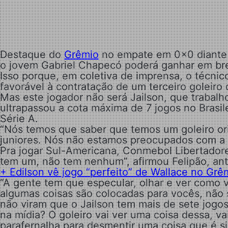
Destaque do
Grêmio
no empate em 0x0 diant
o jovem Gabriel Chapecó poderá ganhar em bre
Isso porque, em coletiva de imprensa, o técnico
favorável à contratação de um terceiro goleiro
Mas este jogador não será Jailson, que trabal
ultrapassou a cota máxima de 7 jogos no Brasile
Série A.
“Nós temos que saber que temos um goleiro or
juniores. Nós não estamos preocupados com a 
Pra jogar Sul-Americana, Conmebol Libertador
tem um, não tem nenhum”, afirmou Felipão, ant
+ Edilson vê jogo “perfeito” de Wallace no Grêm
“A gente tem que especular, olhar e ver como v
algumas coisas são colocadas para vocês, não s
não viram que o Jailson tem mais de sete jogos
na mídia? O goleiro vai ver uma coisa dessa, v
parafernalha para desmentir uma coisa que é s