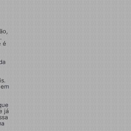
ão,
.
e é
 da
s.
Quem
que
e já
ssa
ma