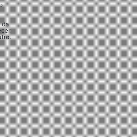
o
 da
cer.
tro.