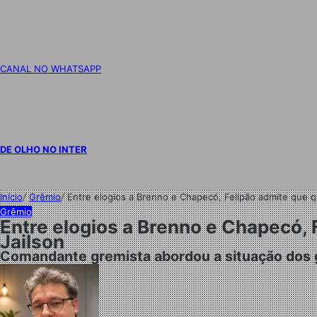
CANAL NO WHATSAPP
DE OLHO NO INTER
Início
/
Grêmio
/
Entre elogios a Brenno e Chapecó, Felipão admite que qu
Grêmio
Entre elogios a Brenno e Chapecó, F
Jailson
Comandante gremista abordou a situação dos g