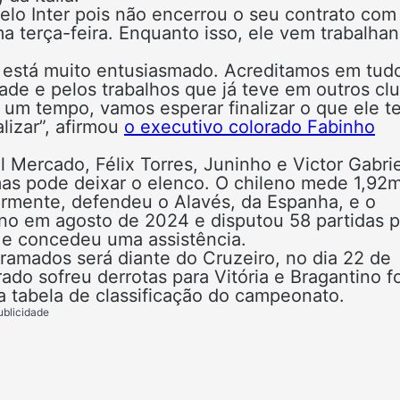
elo Inter pois não encerrou o seu contrato com
ma terça-feira. Enquanto isso, ele vem trabalha
e está muito entusiasmado. Acreditamos em tud
dade e pelos trabalhos que já teve em outros cl
um tempo, vamos esperar finalizar o que ele t
lizar”, afirmou
o executivo colorado Fabinho
 Mercado, Félix Torres, Juninho e Victor Gabrie
as pode deixar o elenco. O chileno mede 1,92
iormente, defendeu o Alavés, da Espanha, e o
no em agosto de 2024 e disputou 58 partidas p
s e concedeu uma assistência.
 gramados será diante do Cruzeiro, no dia 22 de
rado sofreu derrotas para Vitória e Bragantino f
a tabela de classificação do campeonato.
ublicidade