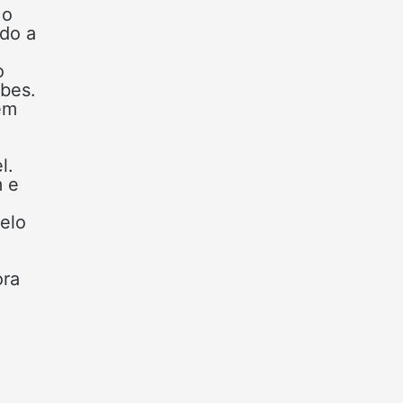
 o
ndo a
o
ubes.
em
l.
m e
elo
ora