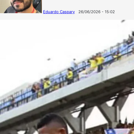
Eduardo Caspary
26/06/2026 - 15:02
Follow
Mande
on
um
X
e-
mail