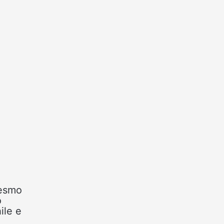
mesmo
o
ile e