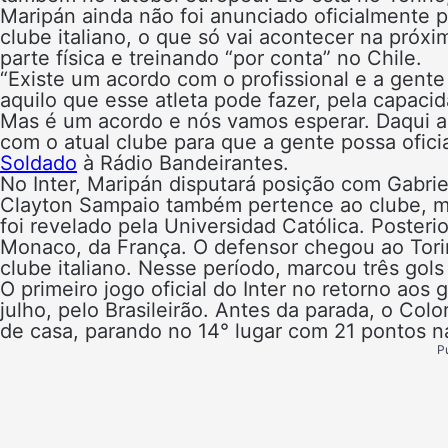
Maripán ainda não foi anunciado oficialmente p
clube italiano, o que só vai acontecer na próxi
parte física e treinando “por conta” no Chile.
“Existe um acordo com o profissional e a gent
aquilo que esse atleta pode fazer, pela capaci
Mas é um acordo e nós vamos esperar. Daqui a 
com o atual clube para que a gente possa oficia
Soldado
à Rádio Bandeirantes.
No Inter, Maripán disputará posição com Gabriel
Clayton Sampaio também pertence ao clube, m
foi revelado pela Universidad Católica. Poster
Monaco, da França. O defensor chegou ao Tori
clube italiano. Nesse período, marcou três gol
O primeiro jogo oficial do Inter no retorno aos
julho, pelo Brasileirão. Antes da parada, o Colo
de casa, parando no 14° lugar com 21 pontos n
P