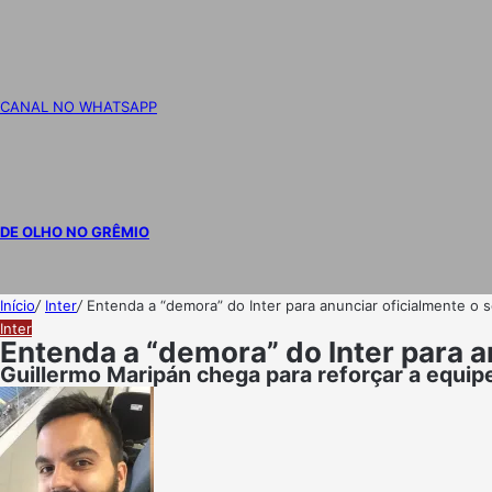
CANAL NO WHATSAPP
DE OLHO NO GRÊMIO
Início
/
Inter
/
Entenda a “demora” do Inter para anunciar oficialmente o 
Inter
Entenda a “demora” do Inter para a
Guillermo Maripán chega para reforçar a equip