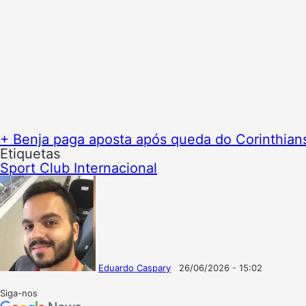
+ Benja paga aposta após queda do Corinthians
Etiquetas
Sport Club Internacional
Eduardo Caspary
26/06/2026 - 15:02
Follow
Mande
on
um
Siga-nos
X
e-