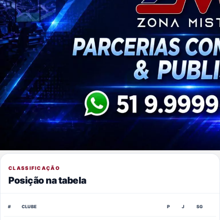
CLASSIFICAÇÃO
Posição na tabela
#
CLUBE
P
J
SG