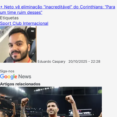
+ Neto vê eliminação “inacreditável” do Corinthians: “Para
um time ruim desses”
Etiquetas
Sport Club Internacional
Eduardo Caspary
20/10/2025 - 22:28
Follow
Mande
on
um
Siga-nos
X
e-
mail
Artigos relacionados