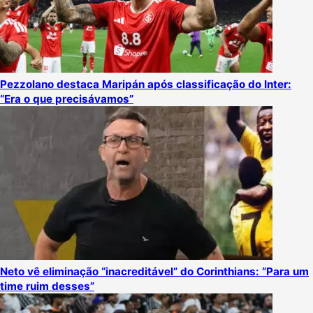
Pezzolano destaca Maripán após classificação do Inter:
“Era o que precisávamos”
Neto vê eliminação “inacreditável” do Corinthians: “Para um
time ruim desses”