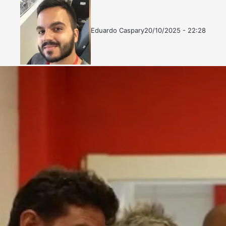
Eduardo Caspary
20/10/2025 - 22:28
Follow
Mande
on
um
X
e-
mail