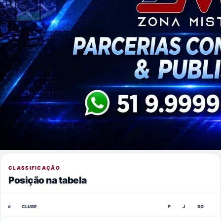
CLASSIFICAÇÃO
Posição na tabela
#
CLUBE
P
J
SG