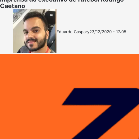
Caetano
Eduardo Caspary
23/12/2020 - 17:05
Follow
Mande
on
um
X
e-
mail