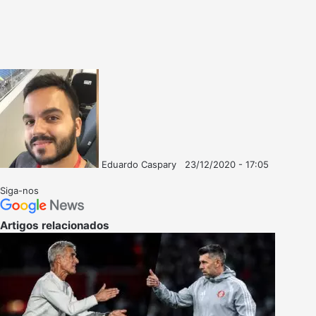
Eduardo Caspary
23/12/2020 - 17:05
Follow
Mande
on
um
Siga-nos
X
e-
mail
Artigos relacionados