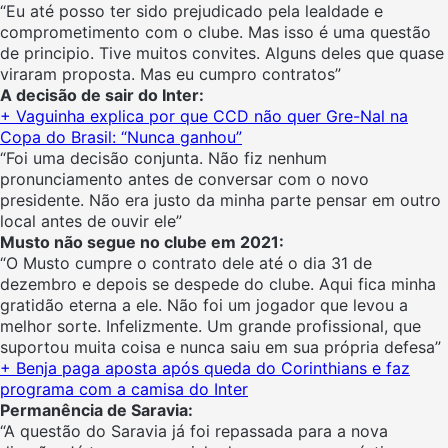
“Eu até posso ter sido prejudicado pela lealdade e
comprometimento com o clube. Mas isso é uma questão
de principio. Tive muitos convites. Alguns deles que quase
viraram proposta. Mas eu cumpro contratos”
A decisão de sair do Inter:
+ Vaguinha explica por que CCD não quer Gre-Nal na
Copa do Brasil: “Nunca ganhou”
“Foi uma decisão conjunta. Não fiz nenhum
pronunciamento antes de conversar com o novo
presidente. Não era justo da minha parte pensar em outro
local antes de ouvir ele”
Musto não segue no clube em 2021:
“O Musto cumpre o contrato dele até o dia 31 de
dezembro e depois se despede do clube. Aqui fica minha
gratidão eterna a ele. Não foi um jogador que levou a
melhor sorte. Infelizmente. Um grande profissional, que
suportou muita coisa e nunca saiu em sua própria defesa”
+ Benja paga aposta após queda do Corinthians e faz
programa com a camisa do Inter
Permanência de Saravia:
“A questão do Saravia já foi repassada para a nova