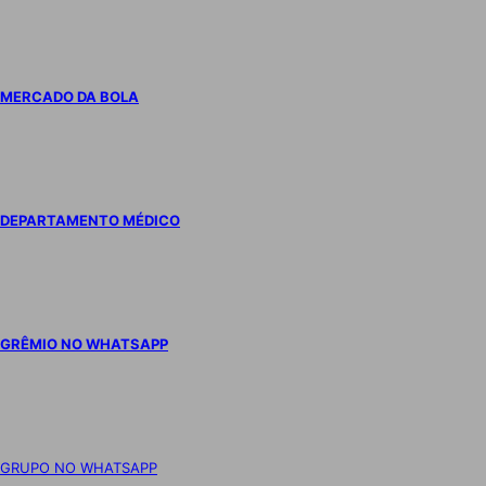
MERCADO DA BOLA
DEPARTAMENTO MÉDICO
GRÊMIO NO WHATSAPP
GRUPO NO WHATSAPP