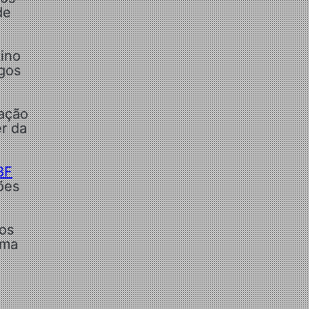
de
tino
ogos
uação
er da
BF
ões
ros
Uma