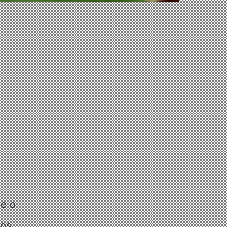
 e o
ros