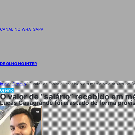
CANAL NO WHATSAPP
DE OLHO NO INTER
Início
/
Grêmio
/
O valor de “salário” recebido em média pelo árbitro de 
Grêmio
O valor de “salário” recebido em m
Lucas Casagrande foi afastado de forma provis