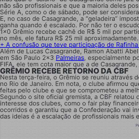
não são profissionais e que a maioria deles po
Série A, como o de sábado, pode ser considera
E, no caso de Casagrande, a “geladeira” impost
ganha quando é escalado. Por não ter o escudo 
1×0 Grêmio recebe cachê de R$ 5 mil por parti
no mês, ele fatura R$ 25 mil aproximadamente.
+ A confusão que teve participação de Rafinh
Além de Lucas Casagrande, Ramon Abatti Abel 
em São Paulo 2×3
Palmeiras
, especialmente por
FIFA, ele tem cota maior que a de Casagrande, 
GRÊMIO RECEBE RETORNO DA CBF
Nesta terça-feira, o Grêmio se reuniu através 
no Rio de Janeiro. Em nota, o clube afirmou 
feitas pelo clube e que se comprometeu a melh
Segundo o site oficial gremista, a CBF relatou
interesse dos clubes, como o fair play finance
ocorridos e garantiu que a Confederação vai inv
das ideias é a escalação de profissionais mais 
P