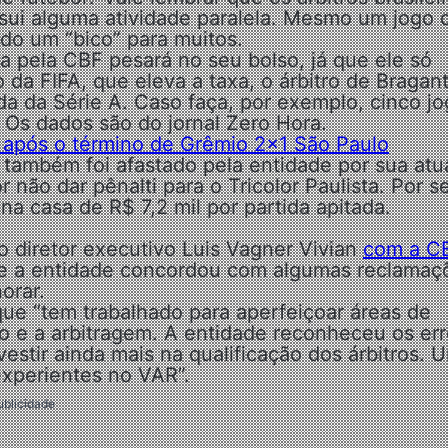
ssui alguma atividade paralela. Mesmo um jogo 
do um “bico” para muitos.
a pela CBF pesará no seu bolso, já que ele só
da FIFA, que eleva a taxa, o árbitro de Bragan
da da Série A. Caso faça, por exemplo, cinco j
 Os dados são do jornal Zero Hora.
a após o término de Grêmio 2×1 São Paulo
também foi afastado pela entidade por sua at
 não dar pênalti para o Tricolor Paulista. Por s
na casa de R$ 7,2 mil por partida apitada.
do diretor executivo Luis Vagner Vivian
com a C
que a entidade concordou com algumas reclamaç
orar.
 que “tem trabalhado para aperfeiçoar áreas de
iro e a arbitragem. A entidade reconheceu os er
estir ainda mais na qualificação dos árbitros. 
experientes no VAR”.
ublicidade