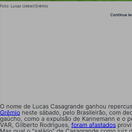
Foto: Lucas Uebel/Grêmio
Continue le
O nome de Lucas Casagrande ganhou repercuss
Grêmio
neste sábado, pelo Brasileirão, com dec
gaúcho, como a expulsão de Kannemann e o pên
VAR, Gilberto Rodrigues,
foram afastados
provi
Mas qual o “salário” de Casagrande como juiz de