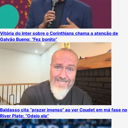
Vitória do Inter sobre o Corinthians chama a atenção de
Galvão Bueno: “Fez bonito”
Baldasso cita “prazer imenso” ao ver Coudet em má fase no
River Plate: “Odeio ele”