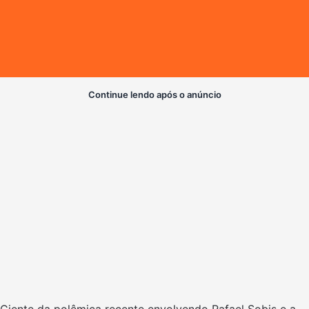
Continue lendo após o anúncio
Ciente da polêmica recente envolvendo Rafael Sobis e a