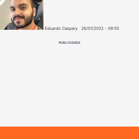
Eduardo Caspary
26/01/2022 - 09:55
Follow
Mande
on
um
PUBLICIDADE
X
e-
mail