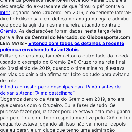
declaração do ex-atacante de que “tirou o pé” contra o
Inter
jogando pelo Cruzeiro, em 2016, o experiente lateral-
direito Edilson saiu em defesa do antigo colega e admitiu
que poderia agir da mesma maneira atuando contra o
Grêmio
. As declarações foram dadas nesta terça-feira
para a
live da Central do Mercado, do Globoesporte.com
.
LEIA MAIS –
Entenda com todos os detalhes a recente
polêmica envolvendo Rafael Sobis
Edilson, no entanto, também citou o outro lado da moeda
usando o exemplo de Grêmio 2×0 Cruzeiro na reta final
do Brasileirão de 2019, quando o time mineiro já estava
em vias de cair e ele afirma ter feito de tudo para evitar a
derrota:
+ Pedro Ernesto pede desculpas para Pavón antes de
deixar a Arena: “Alma castelhana”
“Jogamos dentro da Arena do Grêmio em 2019, ano em
que caímos com o Cruzeiro. Eu ia fazer de tudo. Se
pudesse fazer gol, ia fazer porque estava pelo meu ganha
pão pelo Cruzeiro. Todo respeito que tive pelo Grêmio foi
enquanto estava jogando ali. Isso não vai morrer depois
que eu parar, é um clube que tenho uma admiração