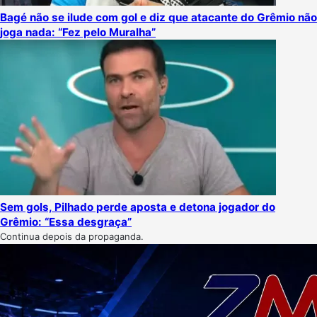
Bagé não se ilude com gol e diz que atacante do Grêmio não
joga nada: “Fez pelo Muralha”
Sem gols, Pilhado perde aposta e detona jogador do
Grêmio: “Essa desgraça”
Continua depois da propaganda.