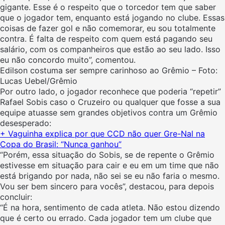
gigante. Esse é o respeito que o torcedor tem que saber
que o jogador tem, enquanto está jogando no clube. Essas
coisas de fazer gol e não comemorar, eu sou totalmente
contra. É falta de respeito com quem está pagando seu
salário, com os companheiros que estão ao seu lado. Isso
eu não concordo muito”, comentou.
Edilson costuma ser sempre carinhoso ao Grêmio – Foto:
Lucas Uebel/Grêmio
Por outro lado, o jogador reconhece que poderia “repetir”
Rafael Sobis caso o Cruzeiro ou qualquer que fosse a sua
equipe atuasse sem grandes objetivos contra um Grêmio
desesperado:
+ Vaguinha explica por que CCD não quer Gre-Nal na
Copa do Brasil: “Nunca ganhou”
“Porém, essa situação do Sobis, se de repente o Grêmio
estivesse em situação para cair e eu em um time que não
está brigando por nada, não sei se eu não faria o mesmo.
Vou ser bem sincero para vocês”, destacou, para depois
concluir:
“É na hora, sentimento de cada atleta. Não estou dizendo
que é certo ou errado. Cada jogador tem um clube que