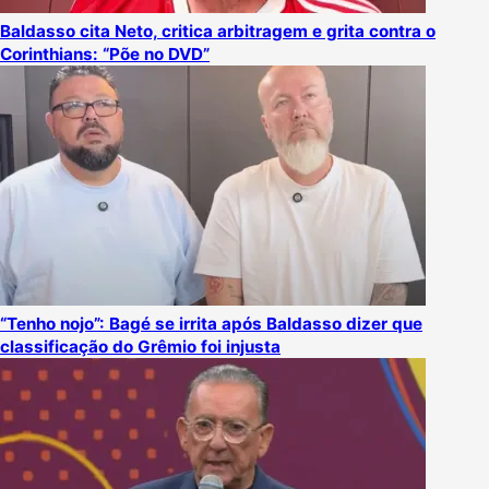
Baldasso cita Neto, critica arbitragem e grita contra o
Corinthians: “Põe no DVD”
“Tenho nojo”: Bagé se irrita após Baldasso dizer que
classificação do Grêmio foi injusta