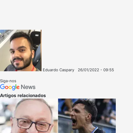
Eduardo Caspary
26/01/2022 - 09:55
Follow
Mande
on
um
Siga-nos
X
e-
mail
Artigos relacionados