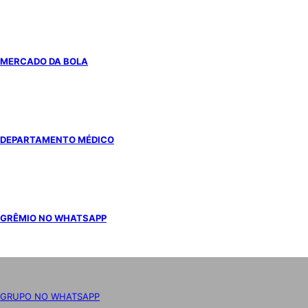
MERCADO DA BOLA
DEPARTAMENTO MÉDICO
GRÊMIO NO WHATSAPP
GRUPO NO WHATSAPP