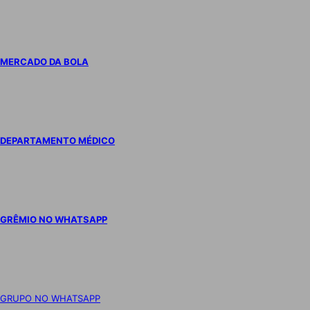
MERCADO DA BOLA
DEPARTAMENTO MÉDICO
GRÊMIO NO WHATSAPP
GRUPO NO WHATSAPP