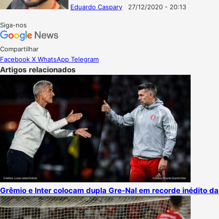
Eduardo Caspary
27/12/2020 - 20:13
Follow
Mande
on
um
Siga-nos
X
e-
mail
Compartilhar
Facebook
X
WhatsApp
Telegram
Artigos relacionados
Grêmio e Inter colocam dupla Gre-Nal em recorde inédito da