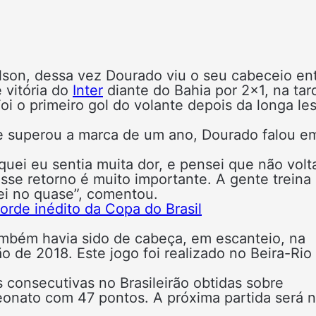
lson, dessa vez Dourado viu o seu cabeceio ent
e vitória do
Inter
diante do Bahia por 2×1, na tar
oi o primeiro gol do volante depois da longa le
e superou a marca de um ano, Dourado falou e
uei eu sentia muita dor, e pensei que não volta
esse retorno é muito importante. A gente treina
uei no quase”, comentou.
orde inédito da Copa do Brasil
ambém havia sido de cabeça, em escanteio, na
ão de 2018. Este jogo foi realizado no Beira-Rio
s consecutivas no Brasileirão obtidas sobre
eonato com 47 pontos. A próxima partida será 