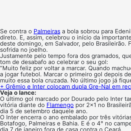
Se contra o
Palmeiras
a bola sobrou para Edeni
direto. E, assim, celebrou o início da important
deste domingo, em Salvador, pelo Brasileirão. F
sofrida no joelho.
Justamente pelo tempo fora dos gramados, qu
tom de desabafo ao celebrar o seu gol:
“Muito feliz por voltar a marcar. Quando machuq
a jogar futebol. Marcar o primeiro gol depois d
muito essa bola cruzada. No último jogo já fiq
+ Grêmio e Inter colocam dupla Gre-Nal em rec
Veja o lance:
O último gol marcado por Dourado pelo Inter t
vitória diante do
Flamengo
por 2×1 no Brasileir
dia 5 de setembro daquele ano.
O Inter encerra o ano embalado por três vitória
Botafogo, Palmeiras e Bahia. E é o 4° no camp
dia 7 de janeiro fora de casa contra o Ceará.