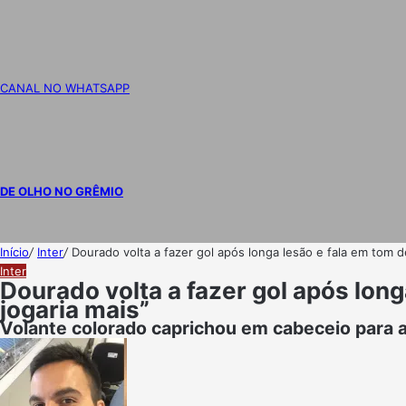
CANAL NO WHATSAPP
DE OLHO NO GRÊMIO
Início
/
Inter
/
Dourado volta a fazer gol após longa lesão e fala em tom d
Inter
Dourado volta a fazer gol após long
jogaria mais”
Volante colorado caprichou em cabeceio para abr