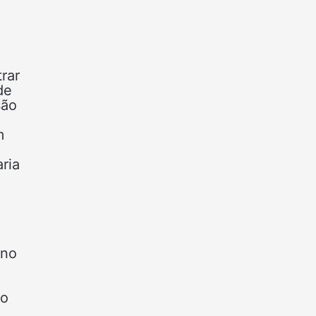
rar
de
são
m
ria
 no
no