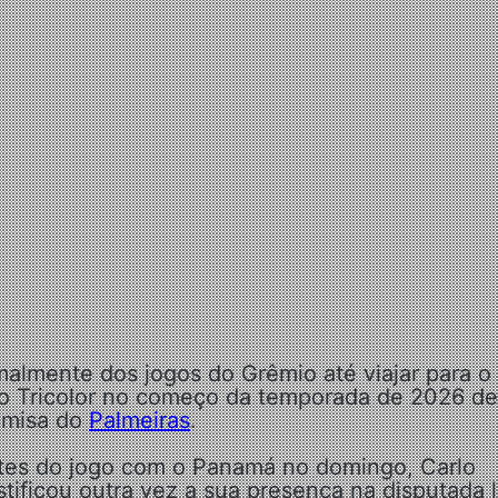
almente dos jogos do Grêmio até viajar para o
 ao Tricolor no começo da temporada de 2026 de
camisa do
Palmeiras
.
ntes do jogo com o Panamá no domingo, Carlo
tificou outra vez a sua presença na disputada l