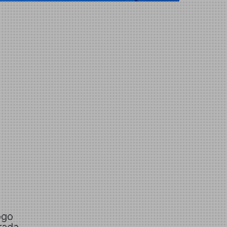
ogo
rada