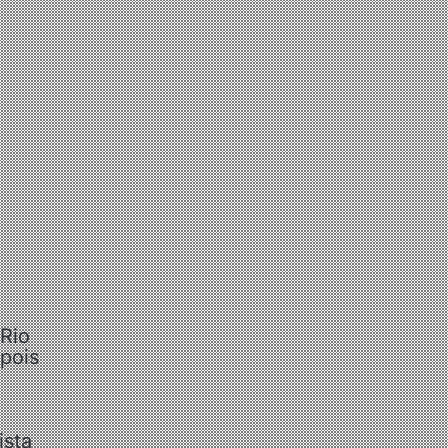
 Rio
pois
ista