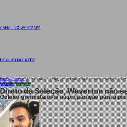
CANAL NO WHATSAPP
DE OLHO NO INTER
Início
/
Grêmio
/
Direto da Seleção, Weverton não esquece colegas e faz
Grêmio
Brasileirão
Direto da Seleção, Weverton não e
Goleiro gremista está na preparação para a p