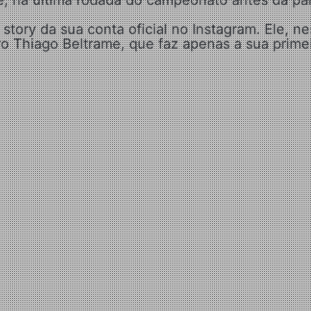
tory da sua conta oficial no Instagram. Ele, ne
ro Thiago Beltrame, que faz apenas a sua prime