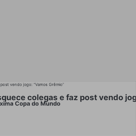
 post vendo jogo: “Vamos Grêmio”
squece colegas e faz post vendo j
róxima Copa do Mundo