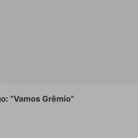
ogo: “Vamos Grêmio”