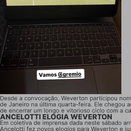
Desde a convocação, Weverton participou norm
de Janeiro na última quarta-feira. Ele chegou
de encerrar um longo e vitorioso ciclo com a 
ANCELOTTI ELOGIA WEVERTON
Em coletiva de imprensa dada neste sábado a
Ancelotti fez novos elogios para Weverton e jus