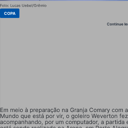
Foto: Lucas Uebel/Grêmio
COPA
Continue le
Em meio à preparação na Granja Comary com 
Mundo que está por vir, o goleiro Weverton fe
acompanhando, por um computador, a partida 
está sendo realizado na Arena, em Porto Alegr