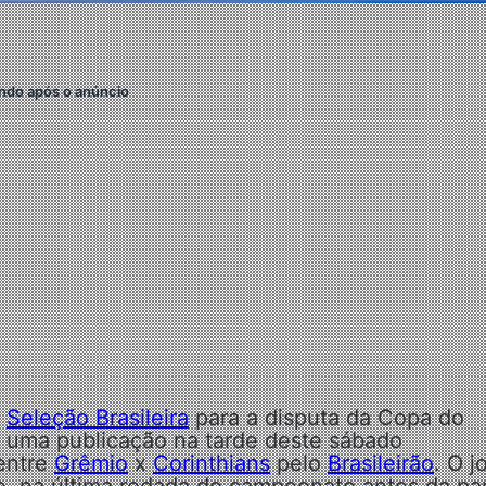
ndo após o anúncio
a
Seleção Brasileira
para a disputa da Copa do
z uma publicação na tarde deste sábado
entre
Grêmio
x
Corinthians
pelo
Brasileirão
. O j
e, na última rodada do campeonato antes da pa