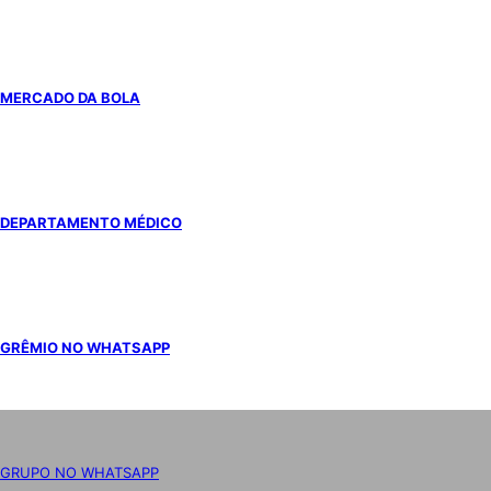
MERCADO DA BOLA
DEPARTAMENTO MÉDICO
GRÊMIO NO WHATSAPP
GRUPO NO WHATSAPP