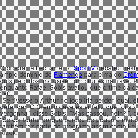
O programa Fechamento
SporTV
debateu nest
amplo domínio do
Flamengo
para cima do
Grêm
gols perdidos, inclusive com chutes na trave. P
enquanto Rafael Sobis avaliou que o time da cas
1×0.
“Se tivesse o Arthur no jogo iria perder igual, 
defender. O Grêmio deve estar feliz que foi só
vergonha”, disse Sobis. “Mas passou, hein?!”,
“Se contentar porque perdeu de pouco é muito
também faz parte do programa assim como Felip
Rizek.