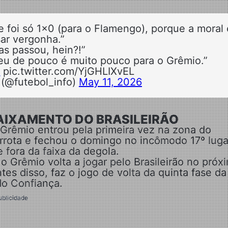
e foi só 1x0 (para o Flamengo), porque a moral 
ar vergonha.”
as passou, hein?!”
eu de pouco é muito pouco para o Grêmio.”
o
pic.twitter.com/YjGHLIXvEL
 (@futebol_info)
May 11, 2026
AIXAMENTO DO BRASILEIRÃO
 Grêmio entrou pela primeira vez na zona do
errota e fechou o domingo no incômodo 17º luga
 fora da faixa da degola.
 o Grêmio volta a jogar pelo Brasileirão no próx
tes disso, faz o jogo de volta da quinta fase da
do Confiança.
ublicidade