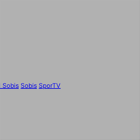
l Sobis
Sobis
SporTV