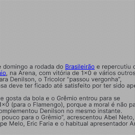
e domingo a rodada do
Brasileirão
e repercutiu 
io
, na Arena, com vitória de 1×0 e vários outro
ara Denilson, o Tricolor “passou vergonha”,
a deve ter ficado até satisfeito por ter sido a
ele gosta da bola e o Grêmio entrou para se
 1x0 (para o Flamengo), porque a moral é não p
 complementou Denilson no mesmo instante.
 pouco para o Grêmio”, acrescentou Abel Neto,
e Melo, Eric Faria e o habitual apresentador A