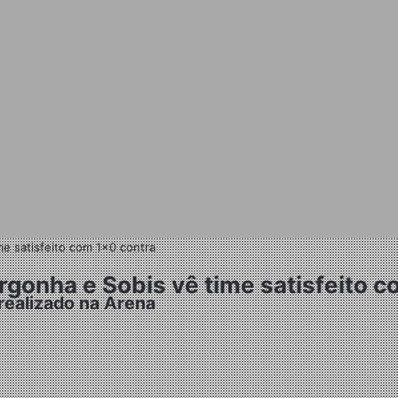
e satisfeito com 1×0 contra
gonha e Sobis vê time satisfeito c
ealizado na Arena