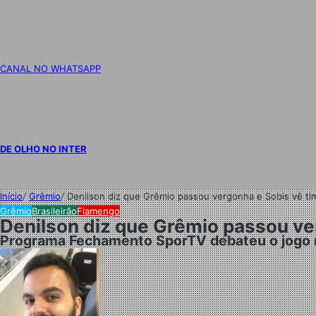
CANAL NO WHATSAPP
DE OLHO NO INTER
Início
/
Grêmio
/
Denilson diz que Grêmio passou vergonha e Sobis vê tim
Grêmio
Brasileirão
Flamengo
Denilson diz que Grêmio passou ver
Programa Fechamento SporTV debateu o jogo r