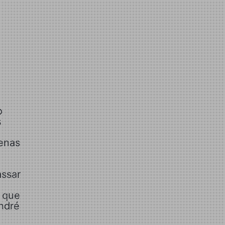
o
s
penas
assar
 que
ndré