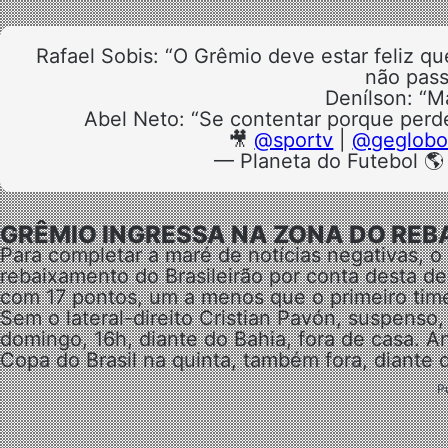
Rafael Sobis: “O Grêmio deve estar feliz qu
não pass
Denílson: “M
Abel Neto: “Se contentar porque perd
🎥
@sportv
|
@geglob
— Planeta do Futebol 🌎
GRÊMIO INGRESSA NA ZONA DO REB
Para completar a maré de notícias negativas, o
rebaixamento do Brasileirão por conta desta d
com 17 pontos, um a menos que o primeiro time
Sem o lateral-direito Cristian Pavón, suspenso,
domingo, 16h, diante do Bahia, fora de casa. An
Copa do Brasil na quinta, também fora, diante 
P