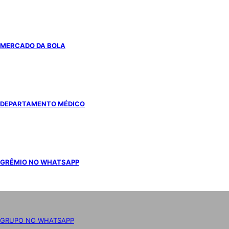
MERCADO DA BOLA
DEPARTAMENTO MÉDICO
GRÊMIO NO WHATSAPP
GRUPO NO WHATSAPP