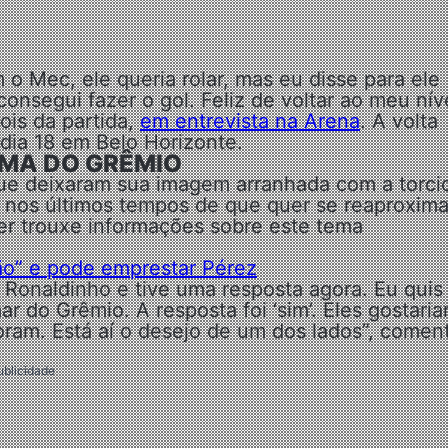
 o Mec, ele queria rolar, mas eu disse para ele
consegui fazer o gol. Feliz de voltar ao meu nív
ois da partida,
em entrevista na Arena
. A volta
 dia 18 em Belo Horizonte.
MA DO GRÊMIO
que deixaram sua imagem arranhada com a torci
os últimos tempos de que quer se reaproxima
ler trouxe informações sobre este tema
ão” e pode emprestar Pérez
Ronaldinho e tive uma resposta agora. Eu quis
ar do Grêmio. A resposta foi ‘sim’. Eles gostaria
oram. Está aí o desejo de um dos lados”, comen
ublicidade