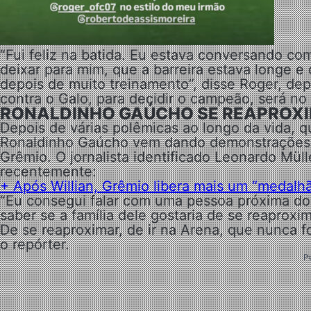
“Fui feliz na batida. Eu estava conversando com
deixar para mim, que a barreira estava longe e 
depois de muito treinamento”, disse Roger, dep
contra o Galo, para decidir o campeão, será no
RONALDINHO GAÚCHO SE REAPROXI
Depois de várias polêmicas ao longo da vida, 
Ronaldinho Gaúcho vem dando demonstrações n
Grêmio. O jornalista identificado Leonardo Mül
recentemente:
+ Após Willian, Grêmio libera mais um “medalh
“Eu consegui falar com uma pessoa próxima do 
saber se a família dele gostaria de se reaproxim
De se reaproximar, de ir na Arena, que nunca f
o repórter.
P