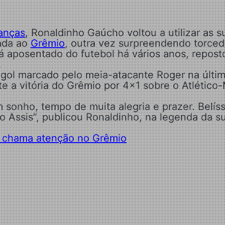
ianças
, Ronaldinho Gaúcho voltou a utilizar as s
lada ao
Grêmio
, outra vez surpreendendo torce
á aposentado do futebol há vários anos, repost
.
 gol marcado pelo meia-atacante Roger na últi
e a vitória do Grêmio por 4×1 sobre o Atlético
sonho, tempo de muita alegria e prazer. Belís
ão Assis”, publicou Ronaldinho, na legenda da s
ue chama atenção no Grêmio