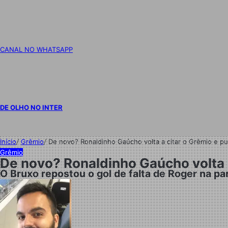
CANAL NO WHATSAPP
DE OLHO NO INTER
Início
/
Grêmio
/
De novo? Ronaldinho Gaúcho volta a citar o Grêmio e pub
Grêmio
De novo? Ronaldinho Gaúcho volta a
O Bruxo repostou o gol de falta de Roger na pa