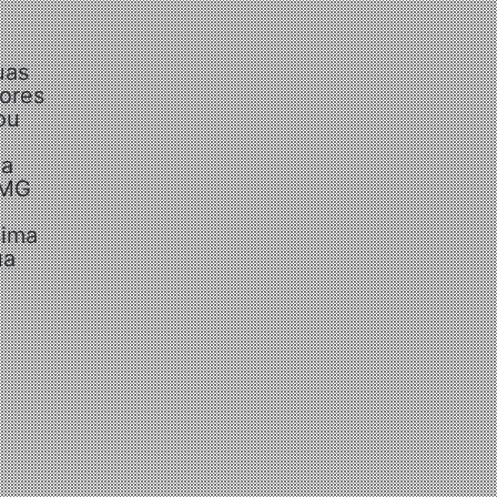
uas
dores
ou
ma
-MG
sima
ua