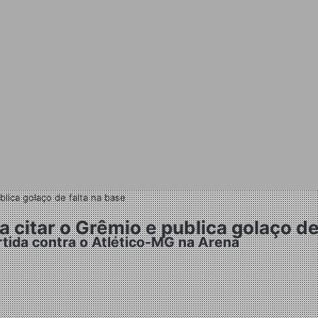
lica golaço de falta na base
 citar o Grêmio e publica golaço de
rtida contra o Atlético-MG na Arena