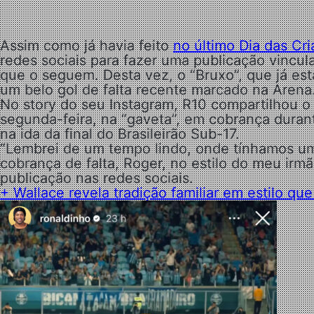
Assim como já havia feito
no último Dia das Cr
redes sociais para fazer uma publicação vincu
que o seguem. Desta vez, o “Bruxo”, que já est
um belo gol de falta recente marcado na Arena
No story do seu Instagram, R10 compartilhou o
segunda-feira, na “gaveta”, em cobrança durant
na ida da final do Brasileirão Sub-17.
“Lembrei de um tempo lindo, onde tínhamos um 
cobrança de falta, Roger, no estilo do meu irm
publicação nas redes sociais.
+ Wallace revela tradição familiar em estilo q