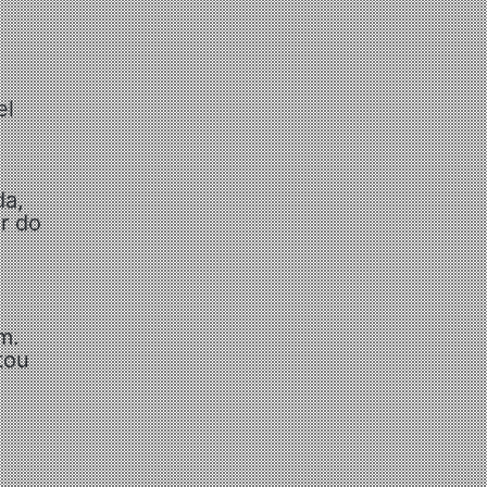
el
da,
r do
m.
tou