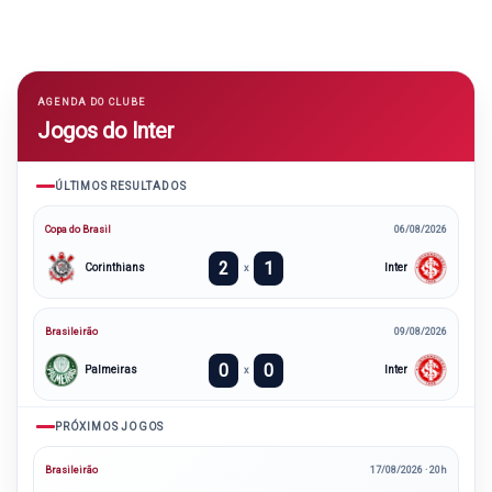
AGENDA DO CLUBE
Jogos do Inter
ÚLTIMOS RESULTADOS
Copa do Brasil
06/08/2026
2
1
Corinthians
Inter
x
Brasileirão
09/08/2026
0
0
Palmeiras
Inter
x
PRÓXIMOS JOGOS
Brasileirão
17/08/2026 · 20h