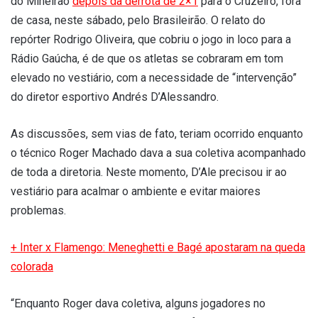
do Mineirão
depois da derrota de 2×1
para o Cruzeiro, fora
de casa, neste sábado, pelo Brasileirão. O relato do
repórter Rodrigo Oliveira, que cobriu o jogo in loco para a
Rádio Gaúcha, é de que os atletas se cobraram em tom
elevado no vestiário, com a necessidade de “intervenção”
do diretor esportivo Andrés D’Alessandro.
As discussões, sem vias de fato, teriam ocorrido enquanto
o técnico Roger Machado dava a sua coletiva acompanhado
de toda a diretoria. Neste momento, D’Ale precisou ir ao
vestiário para acalmar o ambiente e evitar maiores
problemas.
+
Inter x Flamengo: Meneghetti e Bagé apostaram na queda
colorada
“Enquanto Roger dava coletiva, alguns jogadores no