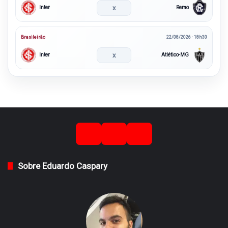
x
Inter
Remo
Brasileirão
22/08/2026 · 18h30
x
Inter
Atlético-MG
Sobre Eduardo Caspary