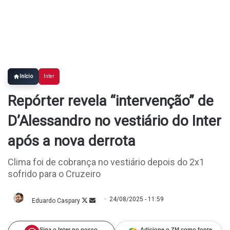
Início
Inter
Repórter revela “intervenção” de
D’Alessandro no vestiário do Inter
após a nova derrota
Clima foi de cobrança no vestiário depois do 2x1
sofrido para o Cruzeiro
24/08/2025 - 11:59
Eduardo Caspary
Follow
Mande
on
um
X
e-
mail
Siga o Inter no nosso
Adicione o ZM como fonte