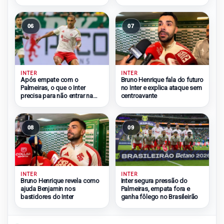
ônibus”
06
07
INTER
INTER
Após empate com o
Bruno Henrique fala do futuro
Palmeiras, o que o Inter
no Inter e explica ataque sem
precisa para não entrar na
centroavante
zona do rebaixamento
08
09
INTER
INTER
Bruno Henrique revela como
Inter segura pressão do
ajuda Benjamin nos
Palmeiras, empata fora e
bastidores do Inter
ganha fôlego no Brasileirão