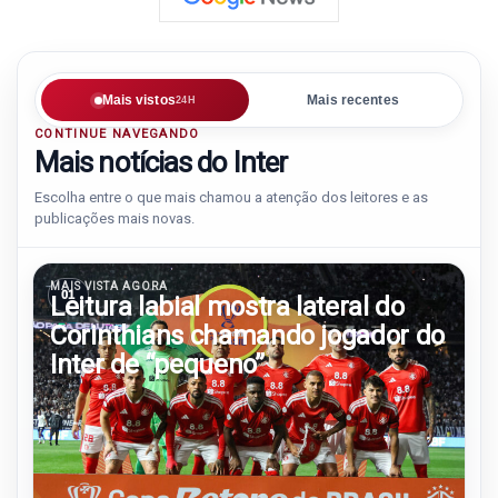
Mais vistos
Mais recentes
24H
CONTINUE NAVEGANDO
Mais notícias do Inter
Escolha entre o que mais chamou a atenção dos leitores e as
publicações mais novas.
MAIS VISTA AGORA
01
Leitura labial mostra lateral do
Corinthians chamando jogador do
Inter de “pequeno”