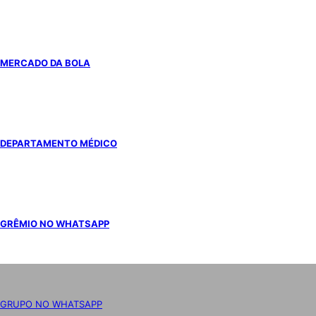
MERCADO DA BOLA
DEPARTAMENTO MÉDICO
GRÊMIO NO WHATSAPP
GRUPO NO WHATSAPP