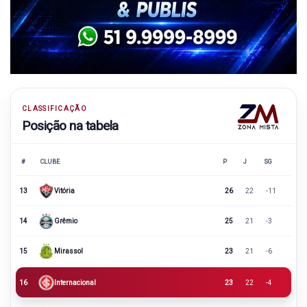
CLASSIFICAÇÃO
Posição na tabela
#
CLUBE
P
J
SG
13
Vitória
26
22
-11
14
Grêmio
25
21
-3
15
Mirassol
23
21
-6
16
Internacional
23
22
-4