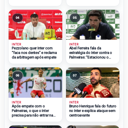
04
05
INTER
INTER
Pezzolano quer Inter com
Abel Ferreira fala da
“faca nos dentes” e reclama
estratégia do Inter contra o
da arbitragem após empate
Palmeiras: “Estacionou o
ônibus”
06
07
INTER
INTER
Após empate com o
Bruno Henrique fala do futuro
Palmeiras, o que o Inter
no Inter e explica ataque sem
precisa para não entrar na
centroavante
zona do rebaixamento