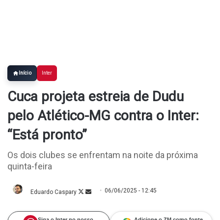
Início
Inter
Cuca projeta estreia de Dudu
pelo Atlético-MG contra o Inter:
“Está pronto”
Os dois clubes se enfrentam na noite da próxima
quinta-feira
06/06/2025 - 12:45
Eduardo Caspary
Follow
Mande
on
um
X
e-
mail
Siga o Inter no nosso
Adicione o ZM como fonte