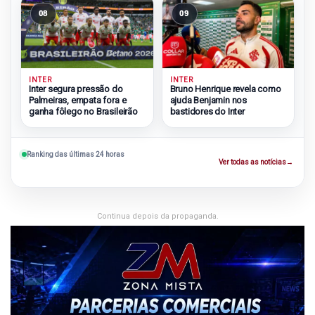
08
09
INTER
INTER
Inter segura pressão do
Bruno Henrique revela como
Palmeiras, empata fora e
ajuda Benjamin nos
ganha fôlego no Brasileirão
bastidores do Inter
Ranking das últimas 24 horas
Ver todas as notícias
→
Continua depois da propaganda.