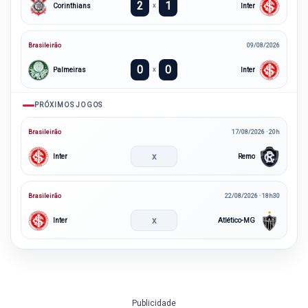
2
1
Corinthians
Inter
x
Brasileirão
09/08/2026
0
0
Palmeiras
Inter
x
PRÓXIMOS JOGOS
Brasileirão
17/08/2026 · 20h
x
Inter
Remo
Brasileirão
22/08/2026 · 18h30
x
Inter
Atlético-MG
Publicidade