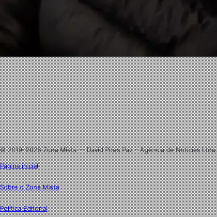
Facebook
X
Linkedin
Instagram
© 2019–2026 Zona Mista — David Pires Paz – Agência de Notícias Ltda.
Página inicial
Sobre o Zona Mista
Política Editorial