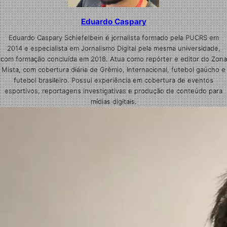
Eduardo Caspary
Eduardo Caspary Schiefelbein é jornalista formado pela PUCRS em
2014 e especialista em Jornalismo Digital pela mesma universidade,
com formação concluída em 2018. Atua como repórter e editor do Zona
Mista, com cobertura diária de Grêmio, Internacional, futebol gaúcho e
futebol brasileiro. Possui experiência em cobertura de eventos
esportivos, reportagens investigativas e produção de conteúdo para
mídias digitais.