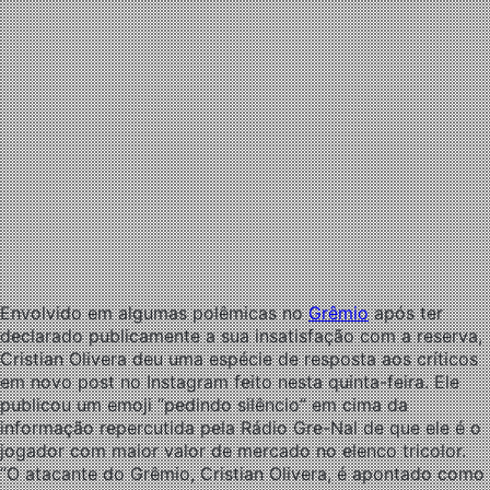
Envolvido em algumas polêmicas no
Grêmio
após ter
declarado publicamente a sua insatisfação com a reserva,
Cristian Olivera deu uma espécie de resposta aos críticos
em novo post no Instagram feito nesta quinta-feira. Ele
publicou um emoji “pedindo silêncio” em cima da
informação repercutida pela Rádio Gre-Nal de que ele é o
jogador com maior valor de mercado no elenco tricolor.
“O atacante do Grêmio, Cristian Olivera, é apontado como