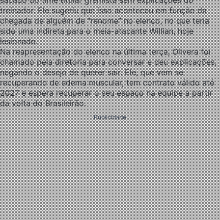
sacado do time titular gremista sem explicações do
treinador. Ele sugeriu que isso aconteceu em função da
chegada de alguém de “renome” no elenco, no que teria
sido uma indireta para o meia-atacante Willian, hoje
lesionado.
Na reapresentação do elenco na última terça, Olivera foi
chamado pela diretoria para conversar e deu explicações,
negando o desejo de querer sair. Ele, que vem se
recuperando de edema muscular, tem contrato válido até
2027 e espera recuperar o seu espaço na equipe a partir
da volta do Brasileirão.
Publicidade