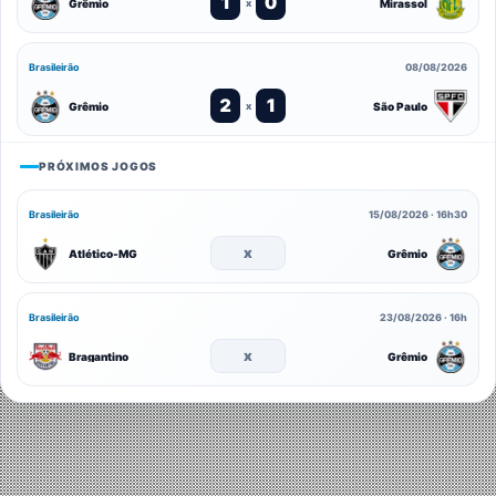
1
0
Grêmio
Mirassol
x
Brasileirão
08/08/2026
2
1
Grêmio
São Paulo
x
PRÓXIMOS JOGOS
Brasileirão
15/08/2026 · 16h30
x
Atlético-MG
Grêmio
Brasileirão
23/08/2026 · 16h
x
Bragantino
Grêmio