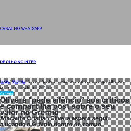
CANAL NO WHATSAPP
DE OLHO NO INTER
Início
/
Grêmio
/
Olivera “pede silêncio” aos críticos e compartilha post
sobre o seu valor no Grêmio
Grêmio
Olivera “pede silêncio” aos críticos
e compartilha post sobre o seu
valor no Grêmio
Atacante Cristian Olivera espera seguir
ajudando o Grêmio dentro de campo