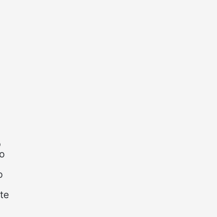
o
do
o
te