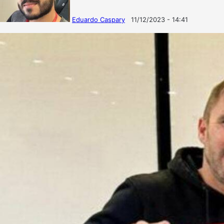
Eduardo Caspary
11/12/2023 - 14:41
Follow
Mande
on
um
X
e-
mail