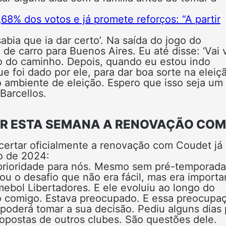
,68% dos votos e já promete reforços: “A partir
abia que ia dar certo’. Na saída do jogo do
e carro para Buenos Aires. Eu até disse: ‘Vai v
io do caminho. Depois, quando eu estou indo
 foi dado por ele, para dar boa sorte na eleiç
 ambiente de eleição. Espero que isso seja um
Barcellos.
AR ESTA SEMANA A RENOVAÇÃO COM
certar oficialmente a renovação com Coudet já
o de 2024:
rioridade para nós. Mesmo sem pré-temporada
u o desafio que não era fácil, mas era importa
ebol Libertadores. E ele evoluiu ao longo do
ato comigo. Estava preocupado. E essa preocupa
 poderá tomar a sua decisão. Pediu alguns dias 
ropostas de outros clubes. São questões dele.