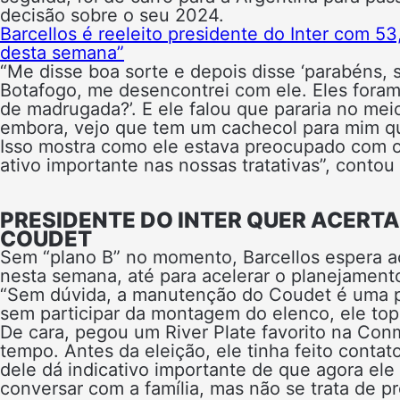
decisão sobre o seu 2024.
Barcellos é reeleito presidente do Inter com 53
desta semana”
“Me disse boa sorte e depois disse ‘parabéns, s
Botafogo, me desencontrei com ele. Eles foram d
de madrugada?’. E ele falou que pararia no me
embora, vejo que tem um cachecol para mim que
Isso mostra como ele estava preocupado com o
ativo importante nas nossas tratativas”, contou 
PRESIDENTE DO INTER QUER ACERT
COUDET
Sem “plano B” no momento, Barcellos espera a
nesta semana, até para acelerar o planejament
“Sem dúvida, a manutenção do Coudet é uma p
sem participar da montagem do elenco, ele topo
De cara, pegou um River Plate favorito na Conm
tempo. Antes da eleição, ele tinha feito cont
dele dá indicativo importante de que agora ele
conversar com a família, mas não se trata de p