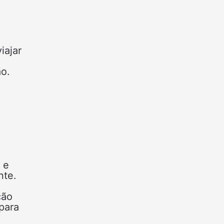
iajar
ão.
 e
nte.
ção
para