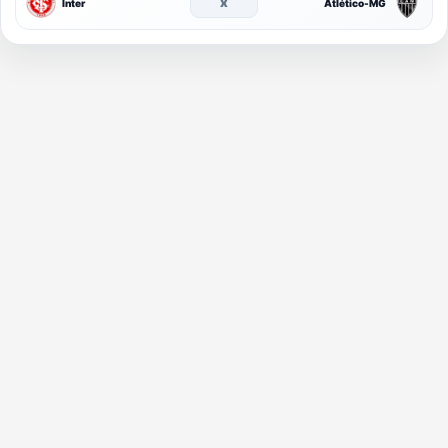
x
Inter
Atlético-MG