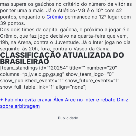
mas supera os gaúchos no critério do número de vitórias
por ter uma a mais. Já o Atlético-MG é o 10° com 42
pontos, enquanto o
Grêmio
permanece no 12° lugar com
39 pontos.
Dos dois times da capital gaúcha, o próximo a jogar é o
Grêmio, que faz jogo decisivo na quarta-feira que vem,
19h, na Arena, contra o Juventude. Já o Inter joga no dia
seguinte, às 20h, fora, contra o Vasco da Gama.
CLASSIFICAÇÃO ATUALIZADA DO
BRASILEIRÃO
[team_standings id=”120254″ title=”” number=”20″
columns=”p,j,v,e,d,gp,gs,sg” show_team_logo=”0″
show_published_events=”1″ show_future_events=”1″
show_full_table_link=”1″ align=”none”]
+ Fabinho evita cravar Álex Arce no Inter e rebate Diniz
sobre arbitragem
Publicidade