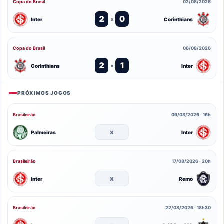
Copa do Brasil
02/08/2026
2
0
Inter
Corinthians
x
Copa do Brasil
06/08/2026
2
1
Corinthians
Inter
x
PRÓXIMOS JOGOS
Brasileirão
09/08/2026 · 16h
x
Palmeiras
Inter
Brasileirão
17/08/2026 · 20h
x
Inter
Remo
Brasileirão
22/08/2026 · 18h30