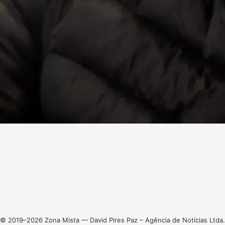
Facebook
X
Linkedin
Instagram
© 2019–2026 Zona Mista — David Pires Paz – Agência de Notícias Ltda.