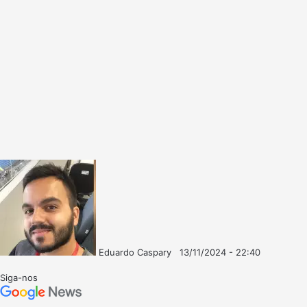
Eduardo Caspary
13/11/2024 - 22:40
Follow
Mande
on
um
Siga-nos
X
e-
mail