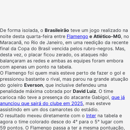
De forma isolada, o
Brasileirão
teve um jogo realizado na
noite desta quarta-feira entre
Flamengo
e Atlético-MG
, no
Maracanã, no Rio de Janeiro, em uma reedição da recente
final da Copa do Brasil vencida pelos rubro-negros. Mas,
desta vez, o placar ficou zerado, os ataques não
balançaram as redes e ambas as equipes foram embora
com apenas um ponto na tabela.
O Flamengo foi quem mais esteve perto de fazer o gol e
pressionou bastante o rival, mas parou na grande atuação
do goleiro
Everson
, que inclusive defendeu uma
penalidade máxima cobrada por
David Luiz
. O time
carioca não teve a presença do atacante Gabigol,
que já
anunciou que sairá do clube em 2025
, mas esteve
assistindo em um dos camarotes do estádio.
O resultado mexeu diretamente com o
Inter
na tabela e
agora o time colorado desce do 4° para o 5° lugar com
59 pontos. O Flamengo passa a ter a mesma pontuação,