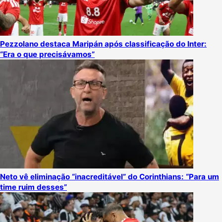
Pezzolano destaca Maripán após classificação do Inter:
“Era o que precisávamos”
Neto vê eliminação “inacreditável” do Corinthians: “Para um
time ruim desses”