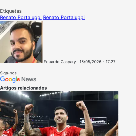
Etiquetas
Renato Portaluppi
Renato Portaluppi
Eduardo Caspary
15/05/2026 - 17:27
Follow
Mande
on
um
Siga-nos
X
e-
mail
Artigos relacionados