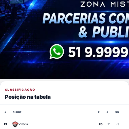
CLASSIFICAÇÃO
Posição na tabela
#
CLUBE
P
J
SG
13
Vitória
26
21
-9