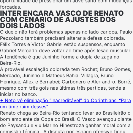
oportunidade de pressionar um adversário com mudanças
forçadas.
INTER ENCARA VASCO DE RENATO
COM CENÁRIO DE AJUSTES DOS
DOIS LADOS
O duelo não terá problemas apenas no lado carioca. Paulo
Pezzolano também precisará alterar a defesa colorada.
Félix Torres e Victor Gabriel estão suspensos, enquanto
Gabriel Mercado deve voltar ao time após lesão muscular.
A tendência é que Juninho forme a dupla de zaga no
Beira-Rio.
A provável escalação colorada tem Rochet; Bruno Gomes,
Mercado, Juninho e Matheus Bahia; Villagra, Bruno
Henrique, Allex e Bernabei; Carbonero e Alerrandro. Borré,
mesmo com três gols nas últimas três partidas, tende a
iniciar no banco.
+ Neto vê eliminação “inacreditável” do Corinthians: “Para
um time ruim desses”
Renato chega ao Beira-Rio tentando levar ao Brasileirão o
bom ambiente da Copa do Brasil. O Vasco avançou diante
do Paysandu e viu Marino Hinestroza ganhar moral com a
comissão técnica. A disputa por espaço ofensivo ficou