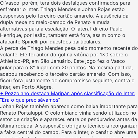
O Vasco, porém, terá dois desfalques confirmados para
enfrentar o Inter. Thiago Mendes e Johan Rojas estão
suspensos pelo terceiro cartão amarelo. A ausência da
dupla mexe no meio-campo de Renato e muda
alternativas para a escalação. O lateral-direito Paulo
Henrique, por lesão, também está fora, assim como o
atacante Spinelli por questões particulares.
A perda de Thiago Mendes pesa pelo momento recente do
volante. Ele foi autor do gol na vitória por 1×0 sobre o
Athletico-PR, em São Januário. Este jogo fez o Vasco
pular para o 8° lugar com 20 pontos. Na mesma partida,
acabou recebendo o terceiro cartão amarelo. Com isso,
ficou fora justamente do compromisso seguinte, contra o
Inter, em Porto Alegre.
+ Pezzolano destaca Maripán após classificação do Inter:
“Era o que precisávamos”
Johan Rojas também aparece como baixa importante para
Renato Portaluppi. O colombiano vinha sendo utilizado no
setor de criação e apareceu entre os pendurados antes da
última rodada. A suspensão obriga o técnico a reorganizar
a faixa central do campo. Para o Inter, o cenário abre uma