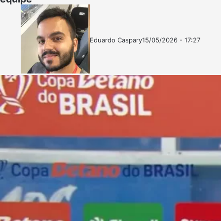
Eduardo Caspary
15/05/2026 - 17:27
Follow
Mande
on
um
X
e-
mail