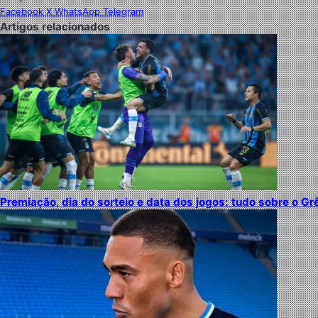
Facebook
X
WhatsApp
Telegram
Artigos relacionados
Premiação, dia do sorteio e data dos jogos: tudo sobre o Gr