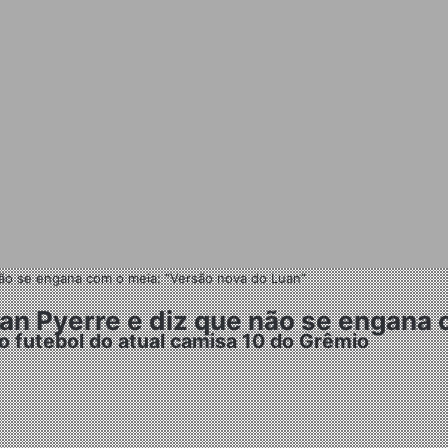
 não se engana com o meia: “Versão nova do Luan”
ean Pyerre e diz que não se engana
ao futebol do atual camisa 10 do Grêmio