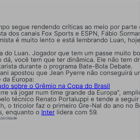
po segue rendendo críticas ao meio por parte 
ista dos canais Fox Sports e ESPN, Fábio Sorman
ista é muito lento e está lembrando Luan, hoj
va do Luan. Jogador que tem um passe muito b
o dá, você tem que ter dinâmica. Ele não tem dr
arista durante o programa Bate-Bola Debate.
ormani apostou que Jean Pyerre não conseguirá 
e da Europa:
tudo sobre o Grêmio na Copa do Brasil
re vá jogar num time grande da Europa”, ampli
lo técnico Renato Portaluppi e tende a seguir
h, o tricolor faz o primeiro Gre-Nal do ano no B
os, enquanto o
Inter
lidera com 59.
ublicidade