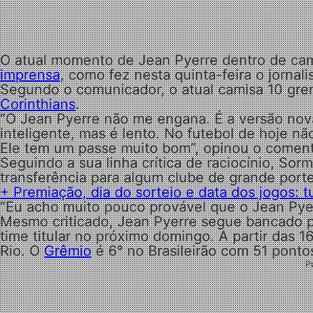
O atual momento de Jean Pyerre dentro de cam
imprensa
, como fez nesta quinta-feira o jornal
Segundo o comunicador, o atual camisa 10 grem
Corinthians
.
“O Jean Pyerre não me engana. É a versão no
inteligente, mas é lento. No futebol de hoje nã
Ele tem um passe muito bom”, opinou o coment
Seguindo a sua linha crítica de raciocínio, S
transferência para algum clube de grande port
+ Premiação, dia do sorteio e data dos jogos: 
“Eu acho muito pouco provável que o Jean Pyer
Mesmo criticado, Jean Pyerre segue bancado pe
time titular no próximo domingo. A partir das 16
Rio. O
Grêmio
é 6° no Brasileirão com 51 pont
P