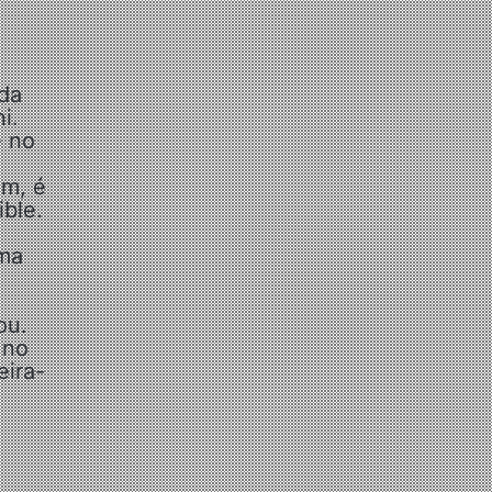
da
i.
e no
om, é
ible.
uma
ou.
 no
eira-