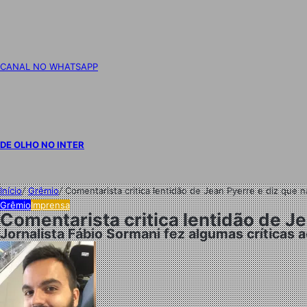
CANAL NO WHATSAPP
DE OLHO NO INTER
Início
/
Grêmio
/
Comentarista critica lentidão de Jean Pyerre e diz que
Grêmio
Imprensa
Comentarista critica lentidão de J
Jornalista Fábio Sormani fez algumas críticas 