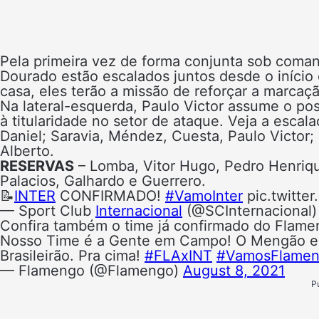
Pela primeira vez de forma conjunta sob coman
Dourado estão escalados juntos desde o início
casa, eles terão a missão de reforçar a marcaç
Na lateral-esquerda, Paulo Victor assume o po
à titularidade no setor de ataque. Veja a escal
Daniel; Saravia, Méndez, Cuesta, Paulo Victor; 
Alberto.
RESERVAS
– Lomba, Vitor Hugo, Pedro Henrique
Palacios, Galhardo e Guerrero.
📝
INTER
CONFIRMADO!
#VamoInter
pic.twitte
— Sport Club
Internacional
(@SCInternacional
Confira também o time já confirmado do Flame
Nosso Time é a Gente em Campo! O Mengão está
Brasileirão. Pra cima!
#FLAxINT
#VamosFlame
— Flamengo (@Flamengo)
August 8, 2021
P