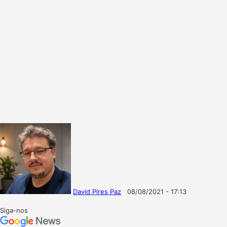
David Pires Paz
08/08/2021 - 17:13
Follow
Mande
on
um
Siga-nos
X
e-