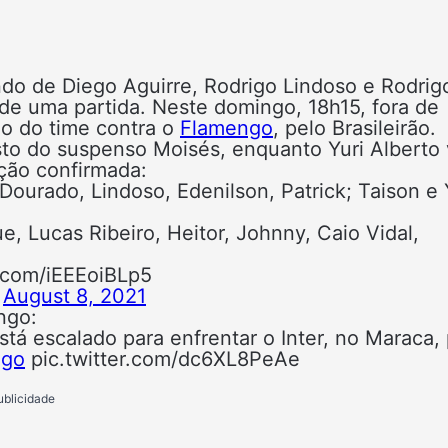
do de Diego Aguirre, Rodrigo Lindoso e Rodrig
 de uma partida. Neste domingo, 18h15, fora de
ão do time contra o
Flamengo
, pelo Brasileirão.
sto do suspenso Moisés, enquanto Yuri Alberto 
ação confirmada:
Dourado, Lindoso, Edenilson, Patrick; Taison e 
, Lucas Ribeiro, Heitor, Johnny, Caio Vidal,
r.com/iEEEoiBLp5
)
August 8, 2021
ngo:
 escalado para enfrentar o Inter, no Maraca, 
ngo
pic.twitter.com/dc6XL8PeAe
ublicidade