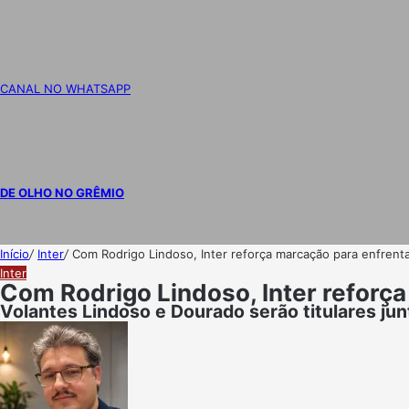
CANAL NO WHATSAPP
DE OLHO NO GRÊMIO
Início
/
Inter
/
Com Rodrigo Lindoso, Inter reforça marcação para enfrent
Inter
Com Rodrigo Lindoso, Inter reforç
Volantes Lindoso e Dourado serão titulares ju