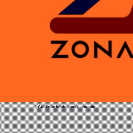
Continue lendo após o anúncio