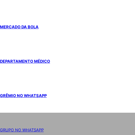
MERCADO DA BOLA
DEPARTAMENTO MÉDICO
GRÊMIO NO WHATSAPP
GRUPO NO WHATSAPP