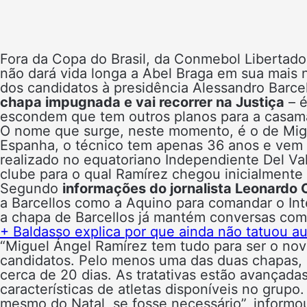
Fora da Copa do Brasil, da Conmebol Libertado
não dará vida longa a Abel Braga em sua mais 
dos candidatos à presidência Alessandro Barc
chapa impugnada e vai recorrer na Justiça
– é
escondem que tem outros planos para a casam
O nome que surge, neste momento, é o de Mig
Espanha, o técnico tem apenas 36 anos e vem
realizado no equatoriano Independiente Del V
clube para o qual Ramírez chegou inicialmente 
Segundo
informações do jornalista Leonardo 
a Barcellos como a Aquino para comandar o Int
a chapa de Barcellos já mantém conversas com
+ Baldasso explica por que ainda não tatuou a
“Miguel Ángel Ramírez tem tudo para ser o novo
candidatos. Pelo menos uma das duas chapas, 
cerca de 20 dias. As tratativas estão avançadas 
características de atletas disponíveis no grupo
mesmo do Natal, se fosse necessário”, informo