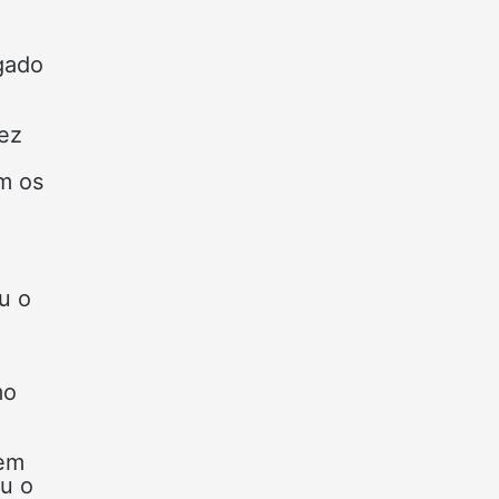
igado
rez
m os
u o
mo
 em
u o