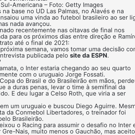
a Sul-Americana – Foto: Getty Images
 na base no UD Las Palmas, no Alavés e na
nsaiou uma vinda ao futebol brasileiro ao ser l
mas nada avançou.
inado recentemente nas oitavas de final nos
ada para os próximos dias entre direção e Ramí
rato até o final de 2021:
 próxima semana, vamos tomar uma decisão co
entrevista publicada pelo
site da ESPN
.
?
amata, o Inter estaria chegando ao seu quarto
almente com o uruguaio Jorge Fossati.
Copa do Brasil e do Brasileirão em mãos, perde
 a duras penas, levar o time à semifinal da
o. E deu lugar a Celso Roth, que viria a ser
u em um uruguaio e buscou Diego Aguirre. Mes
a da Conmebol Libertadores, o treinador foi
lo Brasileirão.
eixou o Racing para assumir o desafio no Inter
r Gre-Nais, muito menos o Gauchão, mas aceito