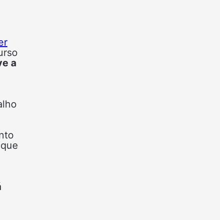
er
urso
ve a
alho
nto
 que
á