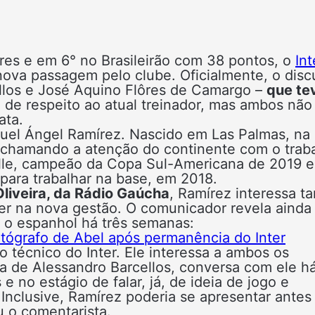
res e em 6° no Brasileirão com 38 pontos, o
Int
nova passagem pelo clube. Oficialmente, o disc
ellos e José Aquino Flôres de Camargo –
que te
 de respeito ao atual treinador, mas ambos não
ata.
uel Ángel Ramírez. Nascido em Las Palmas, na
 chamando a atenção do continente com o trab
alle, campeão da Copa Sul-Americana de 2019 e
para trabalhar na base, em 2018.
Oliveira, da Rádio Gaúcha
, Ramírez interessa ta
er na nova gestão. O comunicador revela ainda
 o espanhol há três semanas:
utógrafo de Abel após permanência do Inter
 técnico do Inter. Ele interessa a ambos os
a de Alessandro Barcellos, conversa com ele h
e no estágio de falar, já, de ideia de jogo e
. Inclusive, Ramírez poderia se apresentar antes
u o comentarista.