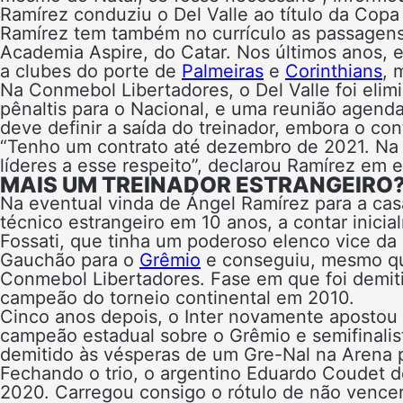
Ramírez conduziu o Del Valle ao título da Cop
Ramírez tem também no currículo as passagens
Academia Aspire, do Catar. Nos últimos anos, e
a clubes do porte de
Palmeiras
e
Corinthians
, 
Na Conmebol Libertadores, o Del Valle foi elim
pênaltis para o Nacional, e uma reunião agend
deve definir a saída do treinador, embora o cont
“Tenho um contrato até dezembro de 2021. Na
líderes a esse respeito”, declarou Ramírez em 
MAIS UM TREINADOR ESTRANGEIRO
Na eventual vinda de Ángel Ramírez para a cas
técnico estrangeiro em 10 anos, a contar inici
Fossati, que tinha um poderoso elenco vice da 
Gauchão para o
Grêmio
e conseguiu, mesmo que
Conmebol Libertadores. Fase em que foi demitid
campeão do torneio continental em 2010.
Cinco anos depois, o Inter novamente aposto
campeão estadual sobre o Grêmio e semifinalist
demitido às vésperas de um Gre-Nal na Arena pe
Fechando o trio, o argentino Eduardo Coudet d
2020. Carregou consigo o rótulo de não vence