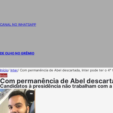
CANAL NO WHATSAPP
DE OLHO NO GRÊMIO
Início
/
Inter
/
Com permanência de Abel descartada, Inter pode ter o 4° 
Inter
Com permanência de Abel descartad
Candidatos à presidência não trabalham com a 