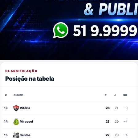
CLASSIFICAÇÃO
Posição na tabela
#
CLUBE
P
J
SG
13
Vitória
26
21
-9
14
Mirassol
23
20
-4
15
Santos
22
20
-4