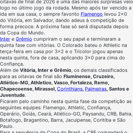
oitavas de final de 2026 e uma das maiores surpresas veio
logo no último jogo da rodada. Mesmo após ter vencido a
ida em sua casa, o sempre favorito
Flamengo
levou 2×0
do Vitória, em Salvador, dando adeus à competição de
forma precoce. A próxima fase só será disputada depois
da Copa do Mundo.
Inter
e
Grêmio
cumpriram o seu papel e terminaram a
quinta fase com vitórias. O Colorado bateu o Athletic na
terça-feira em casa por 3×2 e o Tricolor jogou apenas
nesta quinta, fora de casa, aplicando 3×0 para cima do
Confiança.
Além de
Vitória, Inter e Grêmio
, os demais classificados
para as oitavas de final são
Fluminense, Cruzeiro,
Atlético-MG, Athletico, Vasco, Fortaleza, Remo,
Chapecoense, Mirassol,
Corinthians
,
Palmeiras
, Santos e
Juventude
.
Ficaram pelo caminho nesta quinta fase da competição as
seguintes equipes: Flamengo, Athletic, Confiança,
Operário, Goiás, Ceará, Atlético-GO, Paysandu, CRB, Bahia,
Botafogo, Bragantino, Barra, Jacuipense, Coritiba e São
Paulo.
Para a sequência da Copa do Brasil, a CBF comandará o