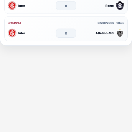
x
Inter
Remo
Brasileirão
22/08/2026 · 18h30
x
Inter
Atlético-MG