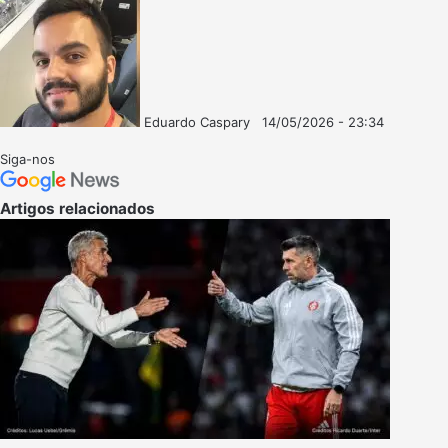
Eduardo Caspary
14/05/2026 - 23:34
Follow
Mande
on
um
Siga-nos
X
e-
mail
Artigos relacionados