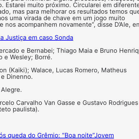
. Estarei muito próximo. Circularei em diferent
tado, mas para melhorar os resultados temos qu
emos uma virada de chave em um jogo muito
ue nos acompanhem novamente”, disse D’Ale, e
ela Justiça em caso Sonda
ercado e Bernabei; Thiago Maia e Bruno Henriq
o e Wesley; Borré.
lon (Kaiki); Walace, Lucas Romero, Matheus
z e Dinenno.
 Alegre.
rcelo Carvalho Van Gasse e Gustavo Rodrigues
eto paulista).
pós queda do Grêmio: “Boa noite”
Jovem