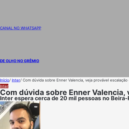
CANAL NO WHATSAPP
DE OLHO NO GRÊMIO
Início
/
Inter
/
Com dúvida sobre Enner Valencia, veja provável escalação d
Inter
Com dúvida sobre Enner Valencia, v
Inter espera cerca de 20 mil pessoas no Beira-