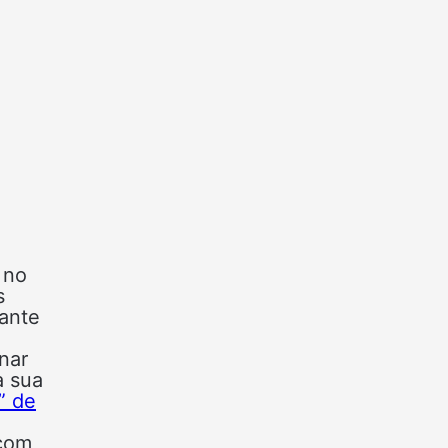
 no
s
cante
nar
a sua
” de
 com