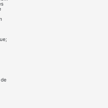
es
e
m
ue;
 de