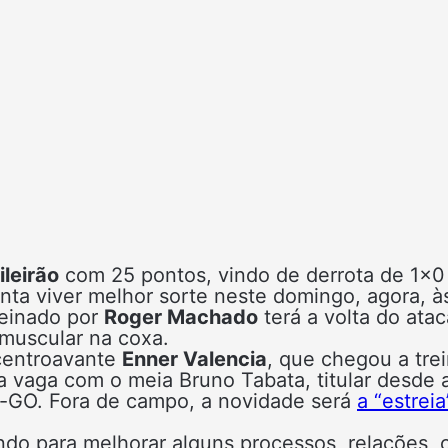
ileirão
com 25 pontos, vindo de derrota de 1×0
nta viver melhor sorte neste domingo, agora, à
treinado por
Roger Machado
terá a volta do ata
 muscular na coxa.
 centroavante
Enner Valencia
, que chegou a trei
a vaga com o meia Bruno Tabata, titular desde 
o-GO. Fora de campo, a novidade será
a “estreia
ando para melhorar alguns processos, relações,