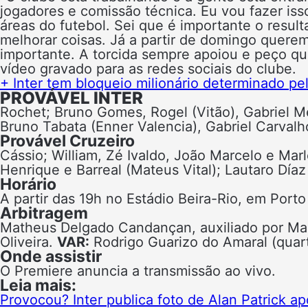
jogadores e comissão técnica. Eu vou fazer isso
áreas do futebol. Sei que é importante o resul
melhorar coisas. Já a partir de domingo quer
importante. A torcida sempre apoiou e peço q
vídeo gravado para as redes sociais do clube.
+ Inter tem bloqueio milionário determinado p
PROVÁVEL INTER
Rochet; Bruno Gomes, Rogel (Vitão), Gabriel M
Bruno Tabata (Enner Valencia), Gabriel Carvalh
Provável Cruzeiro
Cássio; William, Zé Ivaldo, João Marcelo e Mar
Henrique e Barreal (Mateus Vital); Lautaro Día
Horário
A partir das 19h no Estádio Beira-Rio, em Porto
Arbitragem
Matheus Delgado Candançan, auxiliado por Ma
Oliveira.
VAR:
Rodrigo Guarizo do Amaral (quart
Onde assistir
O Premiere anuncia a transmissão ao vivo.
Leia mais:
Provocou? Inter publica foto de Alan Patrick a