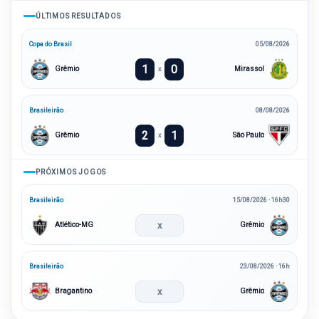
ÚLTIMOS RESULTADOS
Copa do Brasil
05/08/2026
1
0
Grêmio
Mirassol
x
Brasileirão
08/08/2026
2
1
Grêmio
São Paulo
x
PRÓXIMOS JOGOS
Brasileirão
15/08/2026 · 16h30
x
Atlético-MG
Grêmio
Brasileirão
23/08/2026 · 16h
x
Bragantino
Grêmio