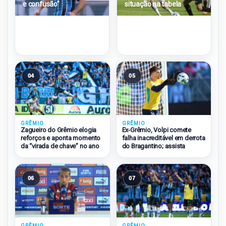
e confusão”
situação na tabela
04
05
GRÊMIO
GRÊMIO
Zagueiro do Grêmio elogia
Ex-Grêmio, Volpi comete
reforços e aponta momento
falha inacreditável em derrota
da “virada de chave” no ano
do Bragantino; assista
06
07
GRÊMIO
GRÊMIO