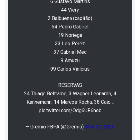
6 Gustavo Martins
44 Viery
2 Balbuena (capitão)
54 Pedro Gabriel
19 Noriega
33 Leo Pérez
37 Gabriel Mec
9 Amuzu
99 Carlos Vinícius
RESERVAS
24 Thiago Beltrame, 3 Wagner Leonardo, 4
Kannemann, 14 Marcos Rocha, 38 Caio…
pic.twitter.com/Odg6UR6nob
— Grêmio FBPA (@Gremio)
May 10, 2026