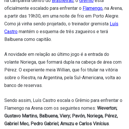
na campanha dentro do
Brasileirão
, o
Grêmio
está
oficialmente escalado para enfrentar o
Flamengo
, na Arena,
a partir das 19h30, em uma noite de frio em Porto Alegre.
Como já vinha sendo projetado, o treinador gremista
Luís
Castro
mantém o esquema de três zagueiros e terá
Balbuena como capitão.
A novidade em relação ao último jogo é a entrada do
volante Noriega, que formará dupla na cabeça de área com
Pérez. O experiente meia Willian, que foi titular na vitória
sobre o Riestra, na Argentina, pela Sul-Americana, volta ao
banco de reservas.
Sendo assim, Luís Castro escala o Grêmio para enfrentar o
Flamengo na Arena com os seguintes nomes:
Weverton;
Gustavo Martins, Balbuena, Viery; Pavón, Noriega, Pérez,
Gabriel Mec, Pedro Gabriel; Amuzu e Carlos Vinícius
.