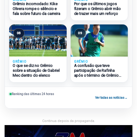
Grêmio incomodado: Kike
Por que os últimos jogos
Olivera rompe o silêncio e
fizeram o Grêmio abrir mão
fala sobre futuro da carreira
de trazer mais um reforço
08
09
GRÊMIO
GRÊMIO
O que se diz no Grêmio
A confusão que teve
sobre a situação de Gabriel
participação de Rafinha
Mec dentro do elenco
após o término de Grêmio
2×1 São Paulo
Ranking das últimas 24 horas
Ver todas as notícias
→
Continua depois da propaganda.