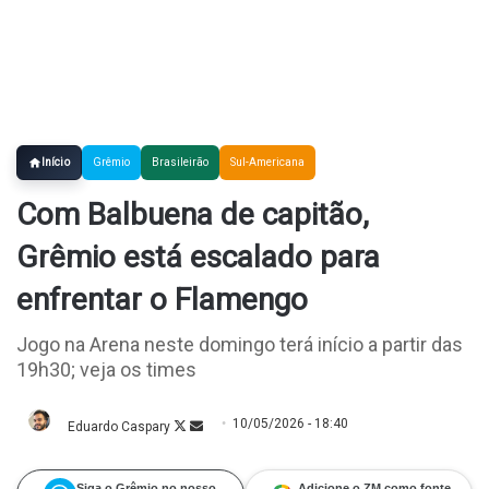
Início
Grêmio
Brasileirão
Sul-Americana
Com Balbuena de capitão,
Grêmio está escalado para
enfrentar o Flamengo
Jogo na Arena neste domingo terá início a partir das
19h30; veja os times
10/05/2026 - 18:40
Eduardo Caspary
Follow
Mande
on
um
X
e-
mail
Siga o Grêmio no nosso
Adicione o ZM como fonte