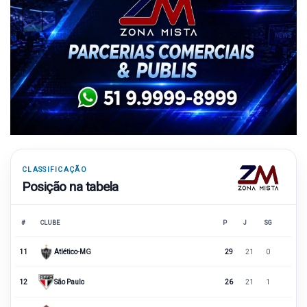
CLASSIFICAÇÃO
Posição na tabela
#
CLUBE
P
J
SG
11
Atlético-MG
29
21
0
12
São Paulo
26
21
1