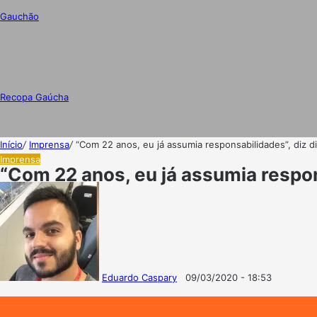
Gauchão
Recopa Gaúcha
Início
/
Imprensa
/
“Com 22 anos, eu já assumia responsabilidades”, diz d
Imprensa
“Com 22 anos, eu já assumia respon
Eduardo Caspary
09/03/2020 - 18:53
Follow
Mande
on
um
X
e-