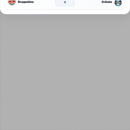
x
Bragantino
Grêmio