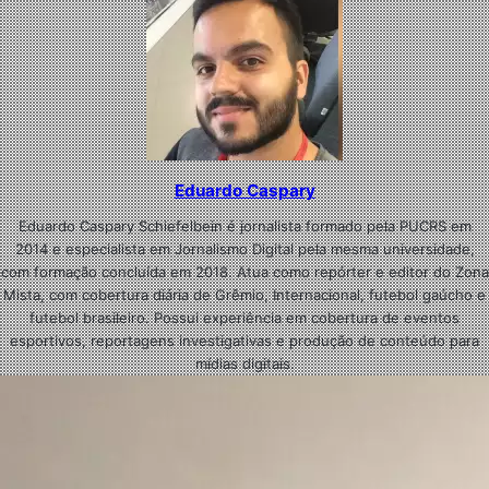
Eduardo Caspary
Eduardo Caspary Schiefelbein é jornalista formado pela PUCRS em
2014 e especialista em Jornalismo Digital pela mesma universidade,
com formação concluída em 2018. Atua como repórter e editor do Zona
Mista, com cobertura diária de Grêmio, Internacional, futebol gaúcho e
futebol brasileiro. Possui experiência em cobertura de eventos
esportivos, reportagens investigativas e produção de conteúdo para
mídias digitais.