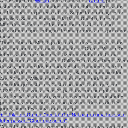
A passagem de
Willian
com a camisa do
Grêmio
pode
estar com os dias contados e já tem clubes interessados
no futebol do experiente atleta. Segundo informações do
jornalista Saimon Bianchini, da Rádio Gaúcha, times da
MLS, dos Estados Unidos, monitoram o atleta e não
descartam a apresentação de uma proposta nos próximos
meses.
“Dois clubes da MLS, liga de futebol dos Estados Unidos,
desejam contratar o meia-atacante do Grêmio Willian. Os
interessados, que ainda não fizeram contato de forma
oficial com o Tricolor, são o Dallas FC e o San Diego. Além
desses, um time dos Emirados Árabes também sinalizou
vontade de contar com o atleta”, relatou o comunicador.
Aos 37 anos, Willian não está entre as prioridades do
treinador gremista Luís Castro no time. Tanto que, em
2026, ele realizou apenas
21 partidas com um gol e uma
assistência. Além disso, vem convivendo com constantes
problemas musculares. No ano passado, depois de três
jogos, ainda teve uma fratura no pé.
+ Titular do Grêmio “aceita” Gre-Nal na próxima fase se o
Inter passar: “Claro que anima”
“A gente queria estar vencendo mais jogos, mas também