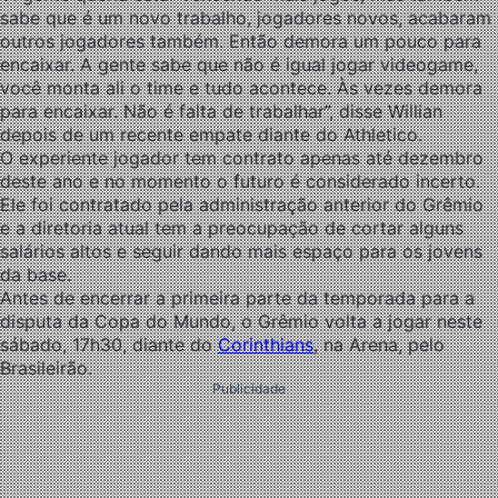
sabe que é um novo trabalho, jogadores novos, acabaram
outros jogadores também. Então demora um pouco para
encaixar. A gente sabe que não é igual jogar videogame,
você monta ali o time e tudo acontece. Às vezes demora
para encaixar. Não é falta de trabalhar”, disse Willian
depois de um recente empate diante do Athletico.
O experiente jogador tem contrato apenas até dezembro
deste ano e no momento o futuro é considerado incerto.
Ele foi contratado pela administração anterior do Grêmio
e a diretoria atual tem a preocupação de cortar alguns
salários altos e seguir dando mais espaço para os jovens
da base.
Antes de encerrar a primeira parte da temporada para a
disputa da Copa do Mundo, o Grêmio volta a jogar neste
sábado, 17h30, diante do
Corinthians
, na Arena, pelo
Brasileirão.
Publicidade