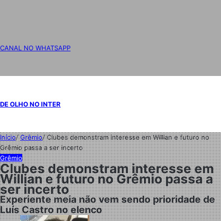
CANAL NO WHATSAPP
DE OLHO NO INTER
Início
/
Grêmio
/
Clubes demonstram interesse em Willian e futuro no
Grêmio passa a ser incerto
Grêmio
Clubes demonstram interesse em
Willian e futuro no Grêmio passa a
ser incerto
Experiente meia não vem sendo prioridade de
Luís Castro no elenco