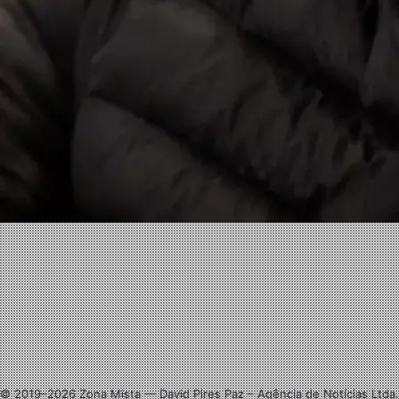
Facebook
X
Linkedin
Instagram
© 2019–2026 Zona Mista — David Pires Paz – Agência de Notícias Ltda.