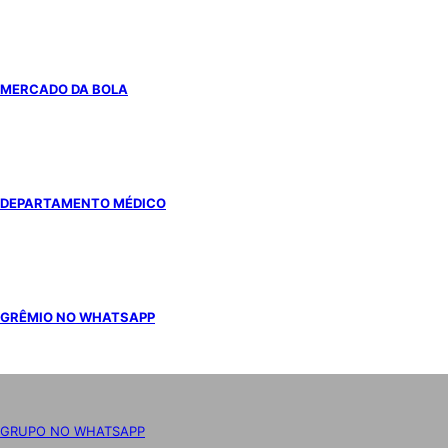
MERCADO DA BOLA
DEPARTAMENTO MÉDICO
GRÊMIO NO WHATSAPP
GRUPO NO WHATSAPP