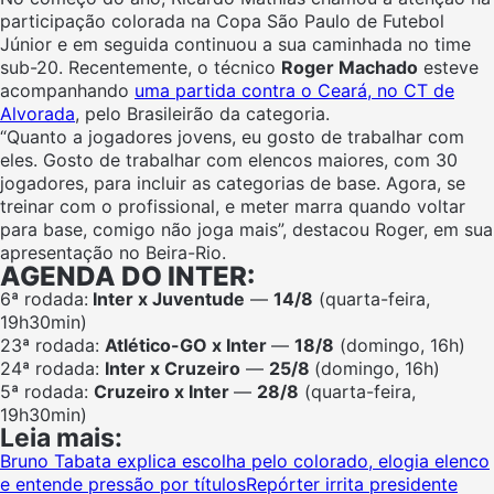
participação colorada na Copa São Paulo de Futebol
Júnior e em seguida continuou a sua caminhada no time
sub-20. Recentemente, o técnico
Roger Machado
esteve
acompanhando
uma partida contra o Ceará, no CT de
Alvorada
, pelo Brasileirão da categoria.
“Quanto a jogadores jovens, eu gosto de trabalhar com
eles. Gosto de trabalhar com elencos maiores, com 30
jogadores, para incluir as categorias de base. Agora, se
treinar com o profissional, e meter marra quando voltar
para base, comigo não joga mais”, destacou Roger, em sua
apresentação no Beira-Rio.
AGENDA DO INTER:
6ª rodada:
Inter x Juventude
—
14/8
(quarta-feira,
19h30min)
23ª rodada:
Atlético-GO x Inter
—
18/8
(domingo, 16h)
24ª rodada:
Inter x Cruzeiro
—
25/8
(domingo, 16h)
5ª rodada:
Cruzeiro x Inter
—
28/8
(quarta-feira,
19h30min)
Leia mais:
Bruno Tabata explica escolha pelo colorado, elogia elenco
e entende pressão por títulos
Repórter irrita presidente