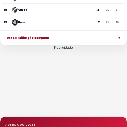
18
Vasco
21
20
-8
19
Remo
21
21
-10
Ver classificação completa
→
Publicidade
AGENDA DO CLUBE