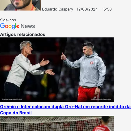
Eduardo Caspary
12/08/2024 - 15:50
Follow
Mande
on
um
Siga-nos
X
e-
mail
Artigos relacionados
Grêmio e Inter colocam dupla Gre-Nal em recorde inédito da
Copa do Brasil