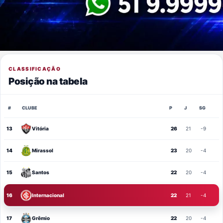
CLASSIFICAÇÃO
Posição na tabela
#
CLUBE
P
J
SG
13
Vitória
26
21
-9
14
Mirassol
23
20
-4
15
Santos
22
20
-4
16
Internacional
22
21
-4
17
Grêmio
22
20
-4