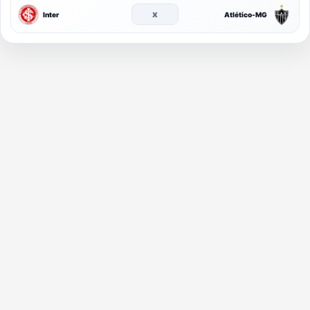
x
Inter
Atlético-MG