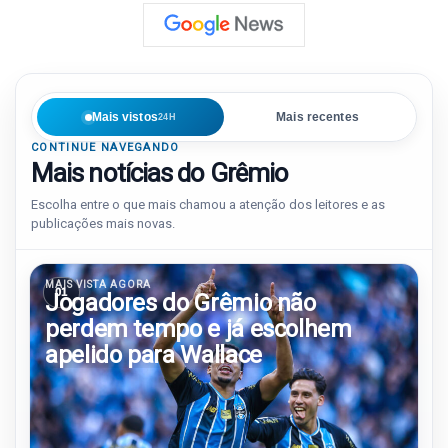
Mais vistos
Mais recentes
24H
CONTINUE NAVEGANDO
Mais notícias do Grêmio
Escolha entre o que mais chamou a atenção dos leitores e as
publicações mais novas.
MAIS VISTA AGORA
01
Jogadores do Grêmio não
perdem tempo e já escolhem
apelido para Wallace