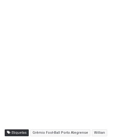
Etiquetas
Grêmio Foot-Ball Porto Alegrense
Willian