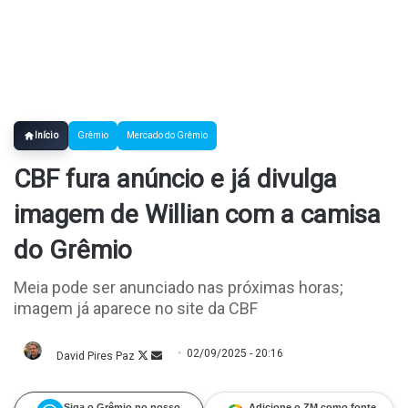
Início
Grêmio
Mercado do Grêmio
CBF fura anúncio e já divulga
imagem de Willian com a camisa
do Grêmio
Meia pode ser anunciado nas próximas horas;
imagem já aparece no site da CBF
02/09/2025 - 20:16
David Pires Paz
Follow
Mande
on
um
X
e-
mail
Siga o Grêmio no nosso
Adicione o ZM como fonte