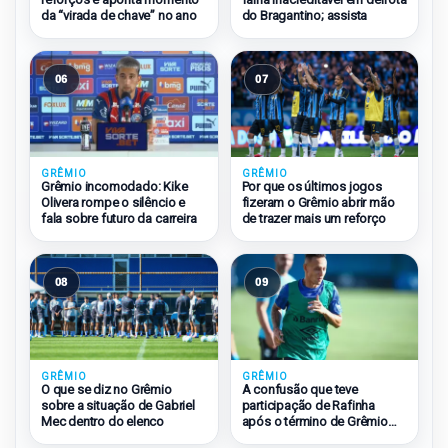
da “virada de chave” no ano
do Bragantino; assista
06
07
GRÊMIO
GRÊMIO
Grêmio incomodado: Kike
Por que os últimos jogos
Olivera rompe o silêncio e
fizeram o Grêmio abrir mão
fala sobre futuro da carreira
de trazer mais um reforço
08
09
GRÊMIO
GRÊMIO
O que se diz no Grêmio
A confusão que teve
sobre a situação de Gabriel
participação de Rafinha
Mec dentro do elenco
após o término de Grêmio
2×1 São Paulo