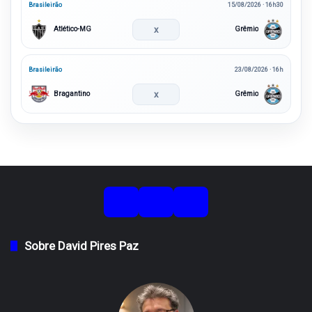
Brasileirão
15/08/2026 · 16h30
x
Atlético-MG
Grêmio
Brasileirão
23/08/2026 · 16h
x
Bragantino
Grêmio
Sobre David Pires Paz