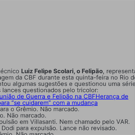
técnico
Luiz Felipe Scolari, o Felipão
, represen
gem da CBF durante esta quinta-feira no Rio d
ntou algumas sugestões e questionou uma séri
 lances questionados pelo tricolor:
união de Guerra e Felipão na CBF
Herança de
para “se cuidarem” com a mudança
para o Grêmio. Não marcado. ⁠
io. Não marcado.
pulsão em Villasanti. Nem chamado pelo VAR.
m Dodi para expulsão. Lance não revisado. ⁠
Grêmio. Não marcado.