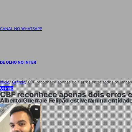
CANAL NO WHATSAPP
DE OLHO NO INTER
Início
/
Grêmio
/
CBF reconhece apenas dois erros entre todos os lance
Grêmio
CBF reconhece apenas dois erros e
Alberto Guerra e Felipão estiveram na entidade