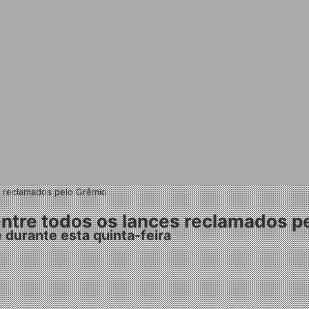
s reclamados pelo Grêmio
ntre todos os lances reclamados p
 durante esta quinta-feira