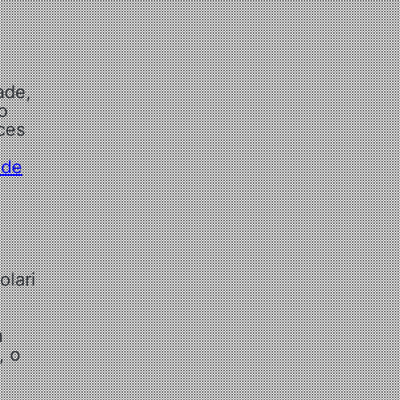
ade,
o
ces
 de
olari
m
, o