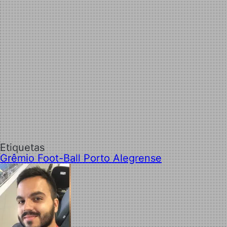
Etiquetas
Grêmio Foot-Ball Porto Alegrense