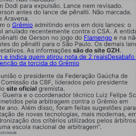
m Dodi para expulsão. Lance nem revisado.
erson antes do lance de pênalti. Não marcada.
e Aravena.
om o
Grêmio
admitindo erros em dois lances: o
ol anulado recentemente contra o CSA. A entid
 pênalti de Gerson no jogo do
Flamengo
e na nã
es do pênalti para o São Paulo. Os demais lan
retativos. As informações
são do site GZH
.
e indica quem atirou nota de 2 reais
Desabafo
tenção da torcida do Grêmio
reunião o presidente da Federação Gaúcha de
 Comissão da CBF, liderados pelo presidente
elo
site oficial
gremista.
 Guerra e o coordenador técnico Luiz Felipe Sc
metidos pela arbitragem contra o Grêmio em
te ano. Além disso, foram feitas sugestões para
ntação de novas tecnologias, mais modernas, e
ização dos critérios utilizados pelos árbitros
uma escola nacional de arbitragem”.
ublicidade