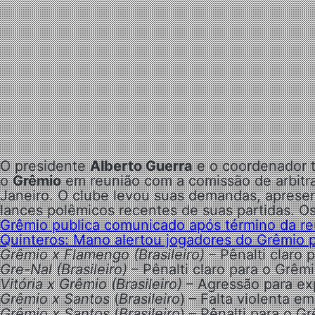
O presidente
Alberto Guerra
e o coordenador 
o
Grêmio
em reunião com a comissão de arbitra
Janeiro. O clube levou suas demandas, aprese
lances polêmicos recentes de suas partidas. Os
Grêmio publica comunicado após término da re
Quinteros: Mano alertou jogadores do Grêmio 
Grêmio x Flamengo (Brasileiro)
– Pênalti claro 
Gre-Nal (Brasileiro)
– Pênalti claro para o Grêm
Vitória x Grêmio (Brasileiro)
– Agressão para ex
Grêmio x Santos
(
Brasileiro
) – Falta violenta e
Grêmio x Santos
(
Brasileiro
) – Pênalti para o 