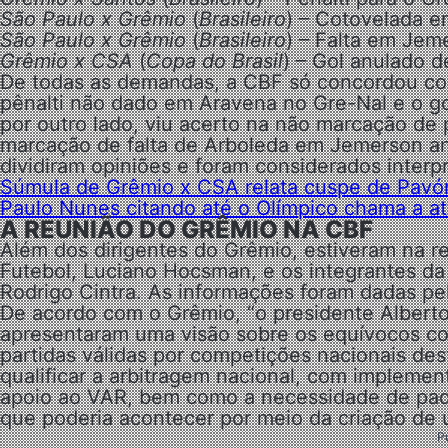
São Paulo x Grêmio
(
Brasileiro
) – Cotovelada e
São Paulo x Grêmio
(
Brasileiro
) – Falta em Jem
Grêmio x CSA
(
Copa do Brasil
) – Gol anulado d
De todas as demandas, a CBF só concordou c
pênalti não dado em Aravena no Gre-Nal e o g
por outro lado, viu acerto na não marcação de
marcação de falta de Arboleda em Jemerson ant
dividiram opiniões e foram considerados interp
Súmula de Grêmio x CSA relata cuspe de Pavón 
Paulo Nunes citando até o Olímpico chama a a
A REUNIÃO DO GRÊMIO NA CBF
Além dos dirigentes do Grêmio, estiveram na 
Futebol, Luciano Hocsman, e os integrantes da
Rodrigo Cintra. As informações foram dadas p
De acordo com o Grêmio, “o presidente Alberto
apresentaram uma visão sobre os equívocos co
partidas válidas por competições nacionais des
qualificar a arbitragem nacional, com impleme
apoio ao VAR, bem como a necessidade de padron
que poderia acontecer por meio da criação de 
P