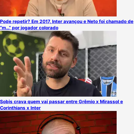
Pode repetir? Em 2017, Inter avançou e Neto foi chamado de
“m…” por jogador colorado
Sobis crava quem vai passar entre Grêmio x Mirassol e
Corinthians x Inter