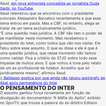
Xaud,
em nova entrevista concedida ao jornalista Duda
Garbi, no YouTube
.
Xaud relembrou que se encontrou com o presidente
colorado Alessandro Barcellos recentemente e que esse
tema entrou em pauta. Mas a CBF, no entanto, alega se
tratar de um tema exclusivamente jurídico.
“É uma questão mais jurídica. A CBF não tem o poder de
se manifestar neste momento. Mas recebemos o
presidente do Inter, como todos que vão nos visitar. Ele
falou sobre esse assunto. O que eu disse a ele é que é
uma questão jurídica, que nesse momento não temos
como validar. Fica a critério do STJD sobre todo esse
impasse de muitos anos. E que voltou à tona pelo relato
de um ex-profissional de futebol. Acredito que só
juridicamente mesmo”, afirmou Xaud.
+ Baldasso explica por que ainda não tatuou autógrafo de
Abel após permanência do Inter
O PENSAMENTO DO INTER
O assunto ganhou força novamente em função da
divulgação do documentário “A Máfia do Apito”, exibido
no SporTV, que trouxe a palavra do ex-árbitro Edilson