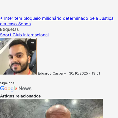
+ Inter tem bloqueio milionário determinado pela Justiça
em caso Sonda
Etiquetas
Sport Club Internacional
Eduardo Caspary
30/10/2025 - 19:51
Follow
Mande
on
um
Siga-nos
X
e-
mail
Artigos relacionados